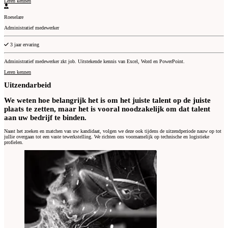
Leren kennen
Roeselare
Administratief medewerker
Experience
3 jaar ervaring
Administratief medewerker zkt job. Uitstekende kennis van Excel, Word en PowerPoint.
Leren kennen
Uitzendarbeid
We weten hoe belangrijk het is om het juiste talent op de juiste
plaats te zetten, maar het is vooral noodzakelijk om dat talent
aan uw bedrijf te binden.
Naast het zoeken en matchen van uw kandidaat, volgen we deze ook tijdens de uitzendperiode nauw op tot
jullie overgaan tot een vaste tewerkstelling. We richten ons voornamelijk op technische en logistieke
profielen.