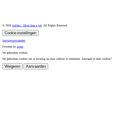
© 2026
JobJets - More than a job
. All Rights Reserved.
Cookie-instellingen
Servicevoorwaarden
Powered by
a
ware
We gebruiken cookies
We gebruiken cookies om je ervaring op onze website te verbeteren. Aanvaard je deze cookies?
Weigeren
Aanvaarden