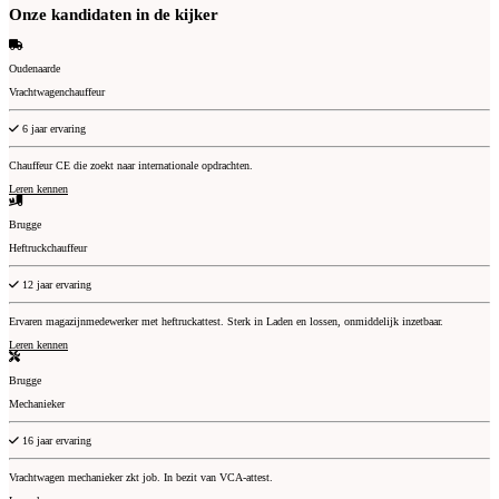
Onze kandidaten in de kijker
Oudenaarde
Vrachtwagenchauffeur
Experience
6 jaar ervaring
Chauffeur CE die zoekt naar internationale opdrachten.
Leren kennen
Brugge
Heftruckchauffeur
Experience
12 jaar ervaring
Ervaren magazijnmedewerker met heftruckattest. Sterk in Laden en lossen, onmiddelijk inzetbaar.
Leren kennen
Brugge
Mechanieker
Experience
16 jaar ervaring
Vrachtwagen mechanieker zkt job. In bezit van VCA-attest.