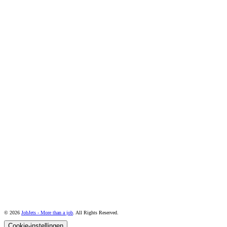
© 2026
JobJets - More than a job
. All Rights Reserved.
Cookie-instellingen