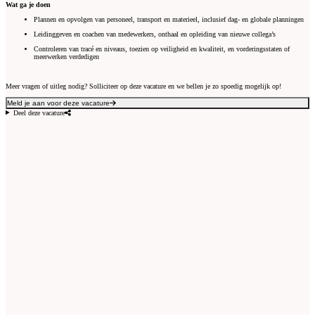
Wat ga je doen
Plannen en opvolgen van personeel, transport en materieel, inclusief dag- en globale planningen
Leidinggeven en coachen van medewerkers, onthaal en opleiding van nieuwe collega’s
Controleren van tracé en niveaus, toezien op veiligheid en kwaliteit, en vorderingsstaten of
meerwerken verdedigen
Meer vragen of uitleg nodig? Solliciteer op deze vacature en we bellen je zo spoedig mogelijk op!
Meld je aan voor deze vacature
Deel deze vacature