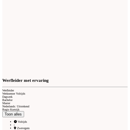
Werfleider met ervaring
Werfleider
Werknemer Voltijds
Dagwerk
Bachelor
Master
Nederlands: Uitstekend
Regio Kortrijk
Toon alles
Voltijds
|
Zwevegem