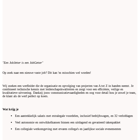
"Een JobJetter is een JobGetter"
Op zoek naar een nieuwe vaste job? Dit kan 'm misschien wel worden!
Wij zoeken een werfleider die de organisatie en opvolging van projecten van A tot Z in handen neemt. Je
combineert technische kennis met leiderschapskwaliteiten en zorgt voor een efficiënte, veilige en
kwalitatieve uitvoering. Dankzij jouw communicatievaardigheden en oog voor detail hou je zowel je team,
de klant als de werf perfect op koers.
Wat krijg je
Een aantrekkelijk salaris met extralegale voordelen, inclusief bedrijfswagen, en 32 verlofdagen
Veel autonomie en ontwikkelkansen binnen een uitdagend en gevarieerd takenpakket
Een collegiale werkomgeving met ervaren collega’s en jaarlijkse sociale evenementen