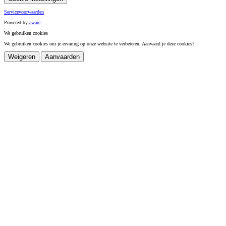
Servicevoorwaarden
Powered by
a
ware
We gebruiken cookies
We gebruiken cookies om je ervaring op onze website te verbeteren. Aanvaard je deze cookies?
Weigeren
Aanvaarden