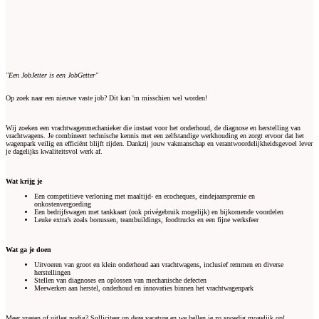
"Een JobJetter is een JobGetter"
Op zoek naar een nieuwe vaste job? Dit kan 'm misschien wel worden!
Wij zoeken een vrachtwagenmechanieker die instaat voor het onderhoud, de diagnose en herstelling van
vrachtwagens. Je combineert technische kennis met een zelfstandige werkhouding en zorgt ervoor dat het
wagenpark veilig en efficiënt blijft rijden. Dankzij jouw vakmanschap en verantwoordelijkheidsgevoel lever
je dagelijks kwaliteitsvol werk af.
Wat krijg je
Een competitieve verloning met maaltijd- en ecocheques, eindejaarspremie en
onkostenvergoeding
Een bedrijfswagen met tankkaart (ook privégebruik mogelijk) en bijkomende voordelen
Leuke extra’s zoals bonussen, teambuildings, foodtrucks en een fijne werksfeer
Wat ga je doen
Uitvoeren van groot en klein onderhoud aan vrachtwagens, inclusief remmen en diverse
herstellingen
Stellen van diagnoses en oplossen van mechanische defecten
Meewerken aan herstel, onderhoud en innovaties binnen het vrachtwagenpark
Meer vragen of uitleg nodig? Solliciteer op deze vacature en we bellen je zo spoedig mogelijk op!