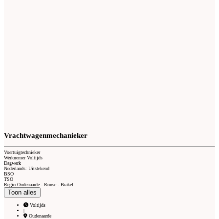
Vrachtwagenmechanieker
Voertuigtechnieker
Werknemer Voltijds
Dagwerk
Nederlands: Uitstekend
BSO
TSO
Regio Oudenaarde - Ronse - Brakel
Toon alles
Voltijds
|
Oudenaarde