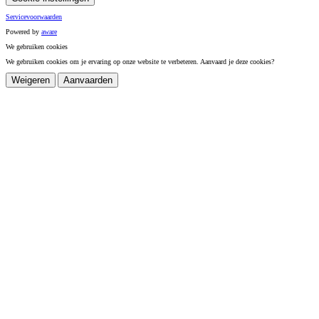
Servicevoorwaarden
Powered by
a
ware
We gebruiken cookies
We gebruiken cookies om je ervaring op onze website te verbeteren. Aanvaard je deze cookies?
Weigeren
Aanvaarden