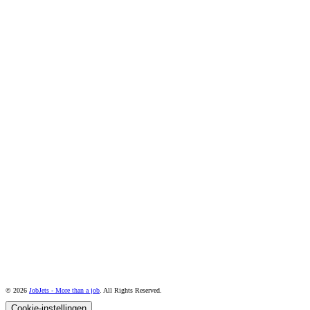
© 2026
JobJets - More than a job
. All Rights Reserved.
Cookie-instellingen