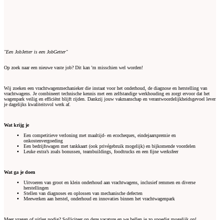
"Een JobJetter is een JobGetter"
Op zoek naar een nieuwe vaste job? Dit kan 'm misschien wel worden!
Wij zoeken een vrachtwagenmechanieker die instaat voor het onderhoud, de diagnose en herstelling van
vrachtwagens. Je combineert technische kennis met een zelfstandige werkhouding en zorgt ervoor dat het
wagenpark veilig en efficiënt blijft rijden. Dankzij jouw vakmanschap en verantwoordelijkheidsgevoel lever
je dagelijks kwaliteitsvol werk af.
Wat krijg je
Een competitieve verloning met maaltijd- en ecocheques, eindejaarspremie en
onkostenvergoeding
Een bedrijfswagen met tankkaart (ook privégebruik mogelijk) en bijkomende voordelen
Leuke extra’s zoals bonussen, teambuildings, foodtrucks en een fijne werksfeer
Wat ga je doen
Uitvoeren van groot en klein onderhoud aan vrachtwagens, inclusief remmen en diverse
herstellingen
Stellen van diagnoses en oplossen van mechanische defecten
Meewerken aan herstel, onderhoud en innovaties binnen het vrachtwagenpark
Meer vragen of uitleg nodig? Solliciteer op deze vacature en we bellen je zo spoedig mogelijk op!