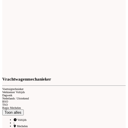
Vrachtwagenmechanieker
Voertuigtechnieker
Werknemer Voltijds
Dagwerk
Nederlands: Uitstekend
BSO
TSO
Regio Mechelen
Toon alles
Voltijds
|
Mechelen