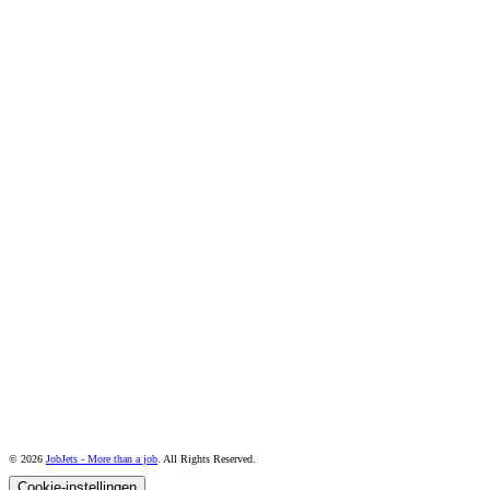
© 2026
JobJets - More than a job
. All Rights Reserved.
Cookie-instellingen