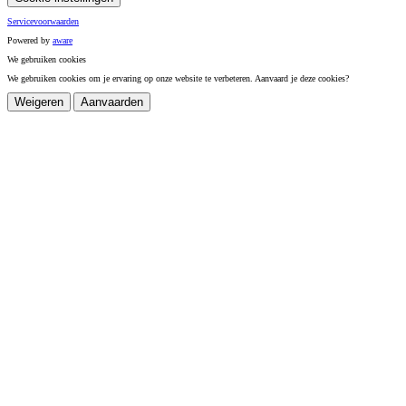
Servicevoorwaarden
Powered by
a
ware
We gebruiken cookies
We gebruiken cookies om je ervaring op onze website te verbeteren. Aanvaard je deze cookies?
Weigeren
Aanvaarden