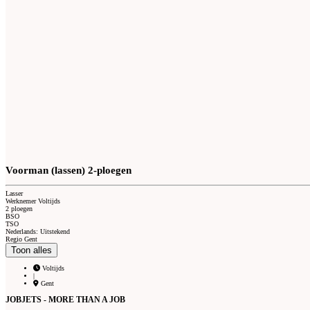
Voorman (lassen) 2-ploegen
Lasser
Werknemer Voltijds
2 ploegen
BSO
TSO
Nederlands: Uitstekend
Regio Gent
Toon alles
Voltijds
|
Gent
JOBJETS - MORE THAN A JOB