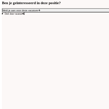
Ben je geïnteresseerd in deze positie?
Meld je aan voor deze vacature
Deel deze vacature