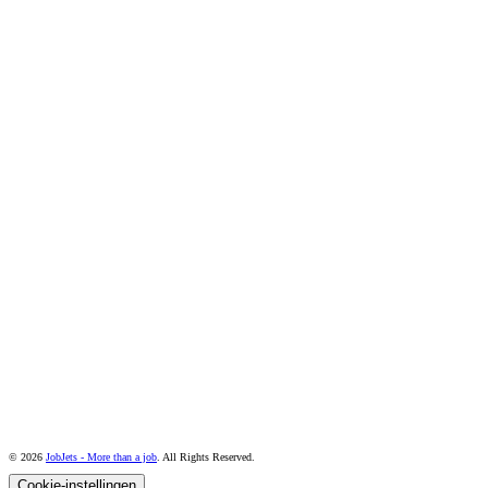
© 2026
JobJets - More than a job
. All Rights Reserved.
Cookie-instellingen