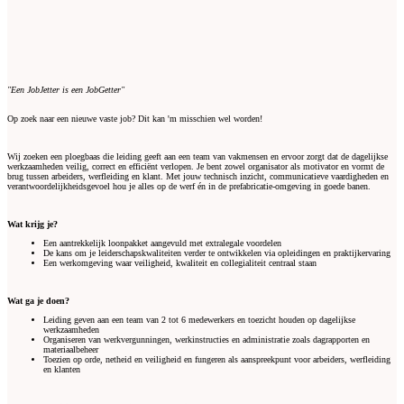
"Een JobJetter is een JobGetter"
Op zoek naar een nieuwe vaste job? Dit kan 'm misschien wel worden!
Wij zoeken een ploegbaas die leiding geeft aan een team van vakmensen en ervoor zorgt dat de dagelijkse
werkzaamheden veilig, correct en efficiënt verlopen. Je bent zowel organisator als motivator en vormt de
brug tussen arbeiders, werfleiding en klant. Met jouw technisch inzicht, communicatieve vaardigheden en
verantwoordelijkheidsgevoel hou je alles op de werf én in de prefabricatie-omgeving in goede banen.
Wat krijg je?
Een aantrekkelijk loonpakket aangevuld met extralegale voordelen
De kans om je leiderschapskwaliteiten verder te ontwikkelen via opleidingen en praktijkervaring
Een werkomgeving waar veiligheid, kwaliteit en collegialiteit centraal staan
Wat ga je doen?
Leiding geven aan een team van 2 tot 6 medewerkers en toezicht houden op dagelijkse
werkzaamheden
Organiseren van werkvergunningen, werkinstructies en administratie zoals dagrapporten en
materiaalbeheer
Toezien op orde, netheid en veiligheid en fungeren als aanspreekpunt voor arbeiders, werfleiding
en klanten