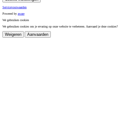
Servicevoorwaarden
Powered by
a
ware
We gebruiken cookies
We gebruiken cookies om je ervaring op onze website te verbeteren. Aanvaard je deze cookies?
Weigeren
Aanvaarden