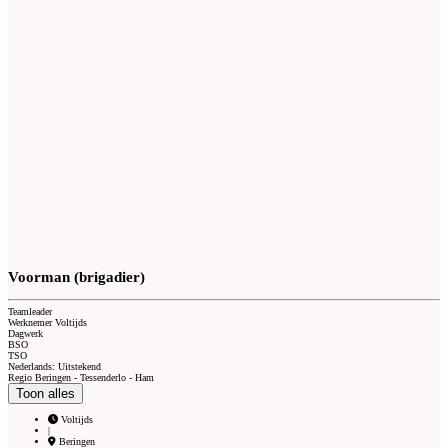
Voorman (brigadier)
Teamleader
Werknemer Voltijds
Dagwerk
BSO
TSO
Nederlands: Uitstekend
Regio Beringen - Tessenderlo - Ham
Toon alles
Voltijds
|
Beringen