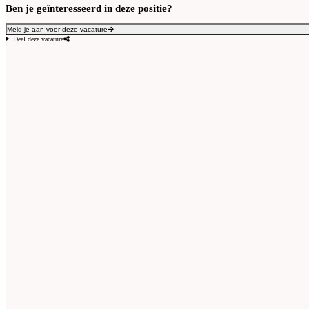
Ben je geïnteresseerd in deze positie?
Meld je aan voor deze vacature
Deel deze vacature