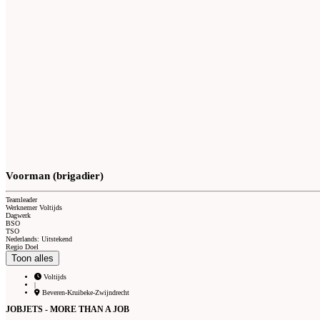
Voorman (brigadier)
Teamleader
Werknemer Voltijds
Dagwerk
BSO
TSO
Nederlands: Uitstekend
Regio Doel
Toon alles
Voltijds
|
Beveren-Kruibeke-Zwijndrecht
JOBJETS - MORE THAN A JOB