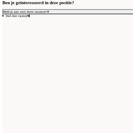
Ben je geïnteresseerd in deze positie?
Meld je aan voor deze vacature
Deel deze vacature