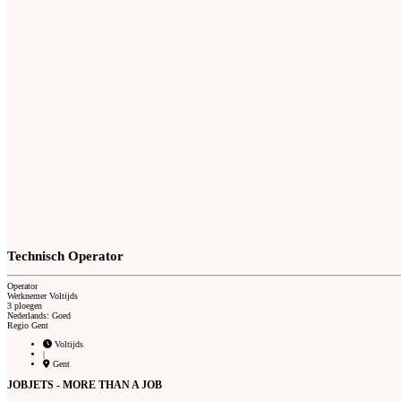
Technisch Operator
Operator
Werknemer Voltijds
3 ploegen
Nederlands: Goed
Regio Gent
Voltijds
|
Gent
JOBJETS - MORE THAN A JOB