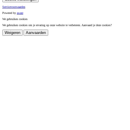
Servicevoorwaarden
Powered by
a
ware
We gebruiken cookies
We gebruiken cookies om je ervaring op onze website te verbeteren. Aanvaard je deze cookies?
Weigeren
Aanvaarden