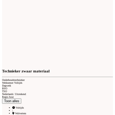
Technieker zwaar materiaal
Onderhoudstechnieker
Werknemer Voltijds
Dagwerk
BSO
TSO
Nederlands: Uitstekend
Regio Asse
Toon alles
Voltijds
|
Wolvertem