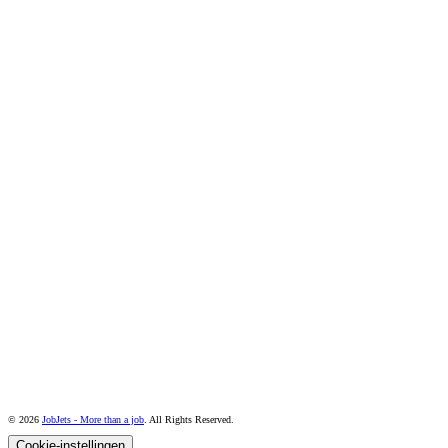
© 2026
JobJets - More than a job
. All Rights Reserved.
Cookie-instellingen