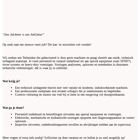
“Een JobJetter is een JobGetter”
Op zoek naar een nieuwe vaste job? Dit kan ’m misschien wel worden!
Wij zoeken een Technieker die gefascineerd is door grote machines en graag sleutelt aan uniek, technisch
uitdagend materiaal. Je voert preventief en curatief onderhoud uit aan special equipment zoals SPMT’s,
tower systems en heavy-duty voertuigen. Storingen analyseren, oplossen en meedenken in duurzame
technische verbeteringen: dát is waar jij in uitblinkt.
Wat krijg je?
Een technisch uitdagende functie met veel variatie en moderne, indrukwekkende machines.
Een professionele werkplaats met ervaren collega’s die je ondersteunen en begeleiden.
Correcte verloning én ruimte om veel bij te leren in een omgeving vol doorgroeikansen.
Wat ga je doen?
Preventief onderhoud en herstellingen uitvoeren aan special equipment en voertuigen.
Elektrische, mechanische en hydraulische storingen opsporen met diagnoseapparatuur en correct
oplossen.
Inspecties uitvoeren, onderhoudsrapporten invullen en afwijkingen melden aan de supervisor.
Meer vragen of extra info nodig? Solliciteer op deze vacature en we bellen je zo snel mogelijk op!