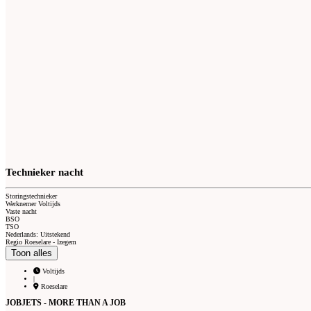
Technieker nacht
Storingstechnieker
Werknemer Voltijds
Vaste nacht
BSO
TSO
Nederlands: Uitstekend
Regio Roeselare - Izegem
Toon alles
Voltijds
|
Roeselare
JOBJETS - MORE THAN A JOB