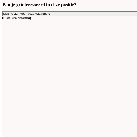
Ben je geïnteresseerd in deze positie?
Meld je aan voor deze vacature
Deel deze vacature