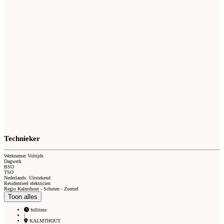
Technieker
Werknemer Voltijds
Dagwerk
BSO
TSO
Nederlands: Uitstekend
Residentieel elektricien
Regio Kalmthout - Schoten - Zoersel
Toon alles
fulltime
|
KALMTHOUT