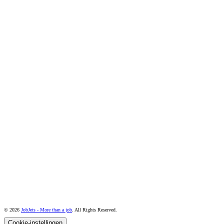
© 2026
JobJets - More than a job
. All Rights Reserved.
Cookie-instellingen