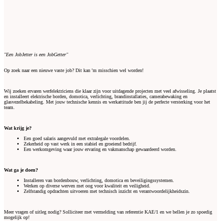
"Een JobJetter is een JobGetter"
Op zoek naar een nieuwe vaste job? Dit kan 'm misschien wel worden!
Wij zoeken ervaren werfelektriciens die klaar zijn voor uitdagende projecten met veel afwisseling. Je plaatst
en installeert elektrische borden, domotica, verlichting, brandinstallaties, camerabewaking en
glasvezelbekabeling. Met jouw technische kennis en werkattitude ben jij de perfecte versterking voor het
team.
Wat krijg je?
Een goed salaris aangevuld met extralegale voordelen.
Zekerheid op vast werk in een stabiel en groeiend bedrijf.
Een werkomgeving waar jouw ervaring en vakmanschap gewaardeerd worden.
Wat ga je doen?
Installeren van bordenbouw, verlichting, domotica en beveiligingssystemen.
Werken op diverse werven met oog voor kwaliteit en veiligheid.
Zelfstandig opdrachten uitvoeren met technisch inzicht en verantwoordelijkheidszin.
Meer vragen of uitleg nodig? Solliciteer met vermelding van referentie KAE/1 en we bellen je zo spoedig
mogelijk op!