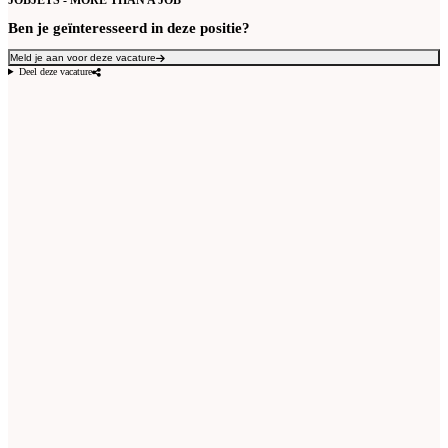
JOBJETS - MORE THAN A JOB
Ben je geïnteresseerd in deze positie?
Meld je aan voor deze vacature
Deel deze vacature