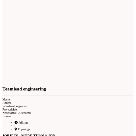
Teamlead engineering
Master
Anders
Industrieel ingenieur
Projectleider
Nederlands: Uitstekend
Brussel
fulltime
|
Poperinge