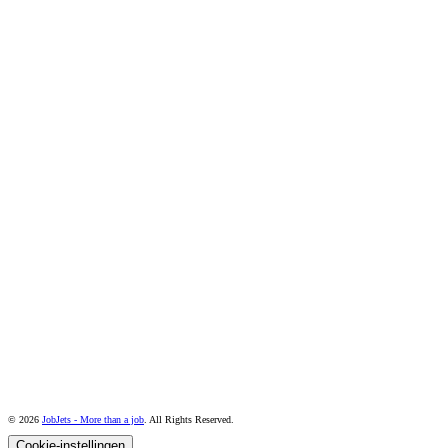
© 2026
JobJets - More than a job
. All Rights Reserved.
Cookie-instellingen