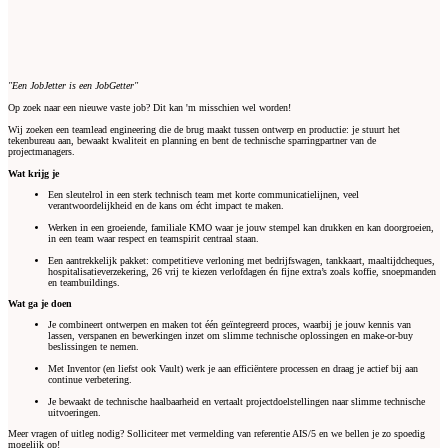
"Een JobJetter is een JobGetter"
Op zoek naar een nieuwe vaste job? Dit kan 'm misschien wel worden!
Wij zoeken een teamlead engineering die de brug maakt tussen ontwerp en productie: je stuurt het
tekenbureau aan, bewaakt kwaliteit en planning en bent de technische sparringpartner van de
projectmanagers.
Wat krijg je
Een sleutelrol in een sterk technisch team met korte communicatielijnen, veel
verantwoordelijkheid en de kans om écht impact te maken.
Werken in een groeiende, familiale KMO waar je jouw stempel kan drukken en kan doorgroeien,
in een team waar respect en teamspirit centraal staan.
Een aantrekkelijk pakket: competitieve verloning met bedrijfswagen, tankkaart, maaltijdcheques,
hospitalisatieverzekering, 26 vrij te kiezen verlofdagen én fijne extra’s zoals koffie, snoepmanden
en teambuildings.
Wat ga je doen
Je combineert ontwerpen en maken tot één geïntegreerd proces, waarbij je jouw kennis van
lassen, verspanen en bewerkingen inzet om slimme technische oplossingen en make-or-buy
beslissingen te nemen.
Met Inventor (en liefst ook Vault) werk je aan efficiëntere processen en draag je actief bij aan
continue verbetering.
Je bewaakt de technische haalbaarheid en vertaalt projectdoelstellingen naar slimme technische
uitvoeringen.
Meer vragen of uitleg nodig? Solliciteer met vermelding van referentie AIS/5 en we bellen je zo spoedig
mogelijk op!