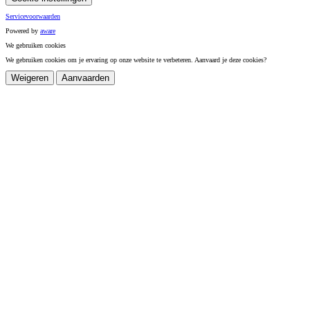
Servicevoorwaarden
Powered by
a
ware
We gebruiken cookies
We gebruiken cookies om je ervaring op onze website te verbeteren. Aanvaard je deze cookies?
Weigeren
Aanvaarden