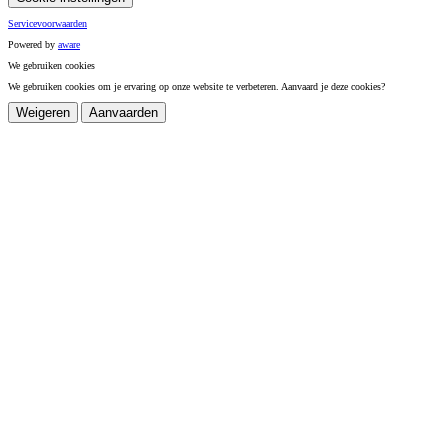
Servicevoorwaarden
Powered by
a
ware
We gebruiken cookies
We gebruiken cookies om je ervaring op onze website te verbeteren. Aanvaard je deze cookies?
Weigeren
Aanvaarden