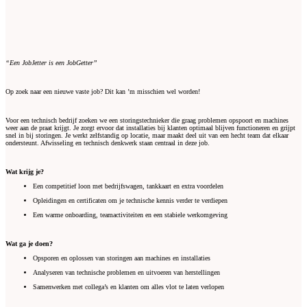
“Een JobJetter is een JobGetter”
Op zoek naar een nieuwe vaste job? Dit kan ’m misschien wel worden!
Voor een technisch bedrijf zoeken we een storingstechnieker die graag problemen opspoort en machines
weer aan de praat krijgt. Je zorgt ervoor dat installaties bij klanten optimaal blijven functioneren en grijpt
snel in bij storingen. Je werkt zelfstandig op locatie, maar maakt deel uit van een hecht team dat elkaar
ondersteunt. Afwisseling en technisch denkwerk staan centraal in deze job.
Wat krijg je?
Een competitief loon met bedrijfswagen, tankkaart en extra voordelen
Opleidingen en certificaten om je technische kennis verder te verdiepen
Een warme onboarding, teamactiviteiten en een stabiele werkomgeving
Wat ga je doen?
Opsporen en oplossen van storingen aan machines en installaties
Analyseren van technische problemen en uitvoeren van herstellingen
Samenwerken met collega’s en klanten om alles vlot te laten verlopen