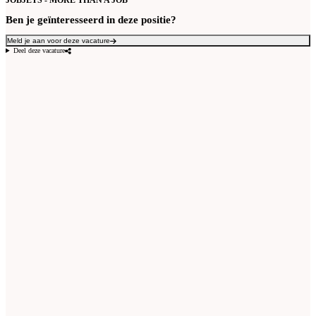
JOBJETS - MORE THAN A JOB
Ben je geïnteresseerd in deze positie?
Meld je aan voor deze vacature
Deel deze vacature