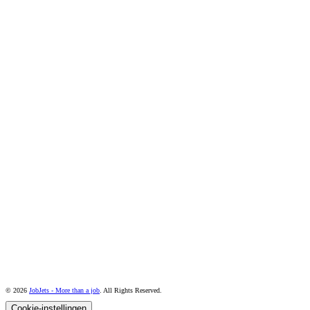
© 2026
JobJets - More than a job
. All Rights Reserved.
Cookie-instellingen