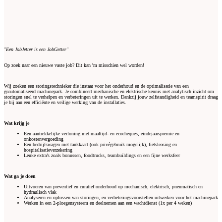
"Een JobJetter is een JobGetter"
Op zoek naar een nieuwe vaste job? Dit kan 'm misschien wel worden!
Wij zoeken een storingstechnieker die instaat voor het onderhoud en de optimalisatie van een
geautomatiseerd machinepark. Je combineert mechanische en elektrische kennis met analytisch inzicht om
storingen snel te verhelpen en verbeteringen uit te werken. Dankzij jouw zelfstandigheid en teamspirit draag
je bij aan een efficiënte en veilige werking van de installaties.
Wat krijg je
Een aantrekkelijke verloning met maaltijd- en ecocheques, eindejaarspremie en
onkostenvergoeding
Een bedrijfswagen met tankkaart (ook privégebruik mogelijk), fietsleasing en
hospitalisatieverzekering
Leuke extra’s zoals bonussen, foodtrucks, teambuildings en een fijne werksfeer
Wat ga je doen
Uitvoeren van preventief en curatief onderhoud op mechanisch, elektrisch, pneumatisch en
hydraulisch vlak
Analyseren en oplossen van storingen, en verbeteringsvoorstellen uitwerken voor het machinepark
Werken in een 2-ploegensysteem en deelnemen aan een wachtdienst (1x per 4 weken)