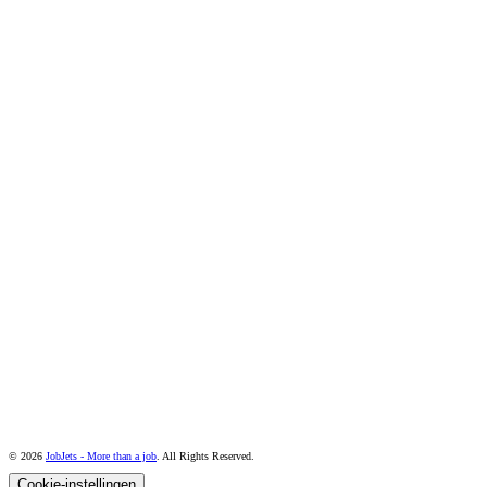
© 2026
JobJets - More than a job
. All Rights Reserved.
Cookie-instellingen