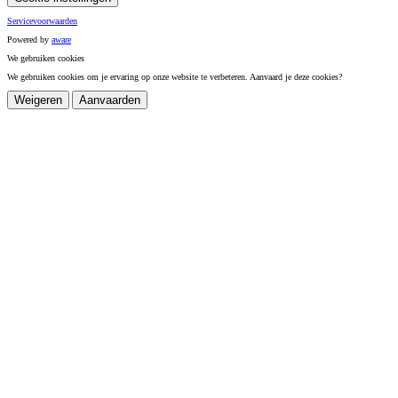
Servicevoorwaarden
Powered by
a
ware
We gebruiken cookies
We gebruiken cookies om je ervaring op onze website te verbeteren. Aanvaard je deze cookies?
Weigeren
Aanvaarden