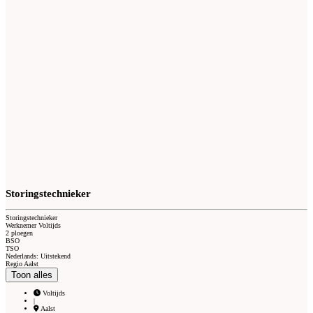
Storingstechnieker
Storingstechnieker
Werknemer Voltijds
2 ploegen
BSO
TSO
Nederlands: Uitstekend
Regio Aalst
Toon alles
Voltijds
|
Aalst