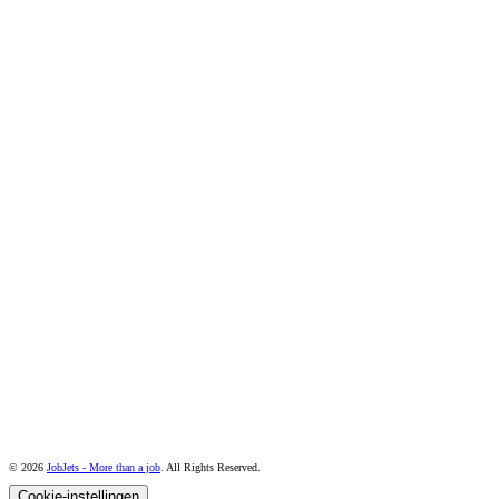
© 2026
JobJets - More than a job
. All Rights Reserved.
Cookie-instellingen