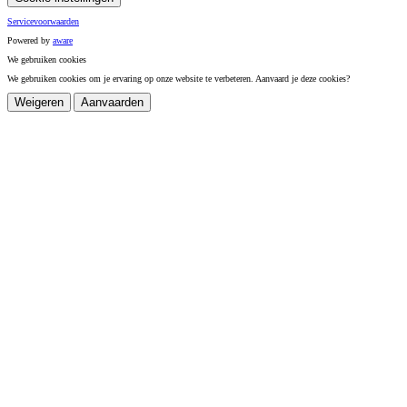
Servicevoorwaarden
Powered by
a
ware
We gebruiken cookies
We gebruiken cookies om je ervaring op onze website te verbeteren. Aanvaard je deze cookies?
Weigeren
Aanvaarden