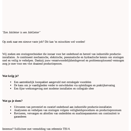
"Een JobJetter is een JobGetter"
Op zoek naar een nieuwe vaste job? Dit kan 'm misschien wel worden!
Wij zoeken een storingstechnieker die instaat voor het onderhoud en herstel van industriële productie-
installaties. Je combineert mechanische, elektrische, pneumatische en hydraulische kennis om storingen
snel en veilig te verhelpen. Dankzij jouw verantwoordelijkheidsgevoel en probleemoplossend vermogen
zorg je mee voor een vlot draaiend productieproces.
Wat krijg je?
Een aantrekkelijk loonpakket aangevuld met extralegale voordelen
De kans om je vaardigheden verder te ontwikkelen via opleidingen en praktijkervaring
Een fijne werkomgeving met moderne installaties en collegiale sfeer
Wat ga je doen?
Uitvoeren van preventief en curatief onderhoud aan industriële productie-installaties
Analyseren en verhelpen van storingen volgens veiligheidsprocedures en productieprocessen
Reviseren, vervangen en afstellen van onderdelen en machineparameters om continuïteit te
garanderen
Interesse? Solliciteer met vermelding van referentie TIS/4.