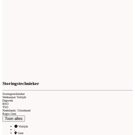
Storingstechnieker
Storingstechnieker
Werknemer Voltijds
Dagwerk
BSO
TSO
Nederlands: Uitstekend
Regio Gent
Toon alles
Voltijds
|
Gent