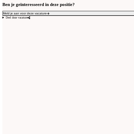
Ben je geïnteresseerd in deze positie?
Meld je aan voor deze vacature
Deel deze vacature