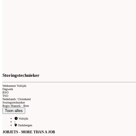
Storingstechnieker
Werknemer Voltijds
Dagwerk
BSO
TSO
Nederlands: Uitstekend
Storingstechnieker
Regio Maaseik - Bree
Toon alles
Voltijds
|
Oudsbergen
JOBJETS - MORE THAN A JOB