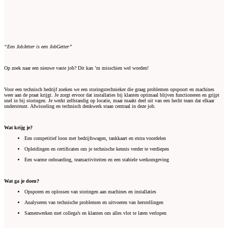
“Een JobJetter is een JobGetter”
Op zoek naar een nieuwe vaste job? Dit kan ’m misschien wel worden!
Voor een technisch bedrijf zoeken we een storingstechnieker die graag problemen opspoort en machines
weer aan de praat krijgt. Je zorgt ervoor dat installaties bij klanten optimaal blijven functioneren en grijpt
snel in bij storingen. Je werkt zelfstandig op locatie, maar maakt deel uit van een hecht team dat elkaar
ondersteunt. Afwisseling en technisch denkwerk staan centraal in deze job.
Wat krijg je?
Een competitief loon met bedrijfswagen, tankkaart en extra voordelen
Opleidingen en certificaten om je technische kennis verder te verdiepen
Een warme onboarding, teamactiviteiten en een stabiele werkomgeving
Wat ga je doen?
Opsporen en oplossen van storingen aan machines en installaties
Analyseren van technische problemen en uitvoeren van herstellingen
Samenwerken met collega’s en klanten om alles vlot te laten verlopen