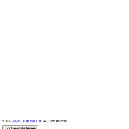
© 2026
JobJets - More than a job
. All Rights Reserved.
Cookie-instellingen