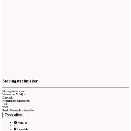
Storingstechnieker
Storingstechnieker
Werknemer Voltijds
Dagwerk
Nederlands: Uitstekend
BSO
TSO
Regio Herentals - Westerlo
Toon alles
Voltijds
|
Herentals