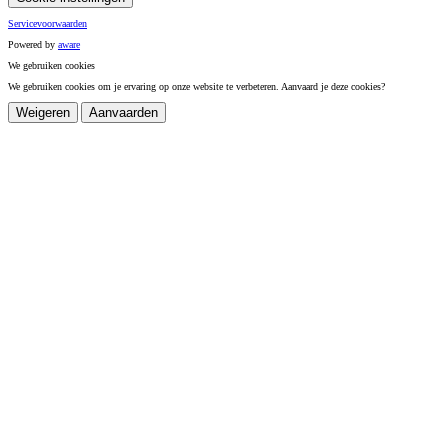
Servicevoorwaarden
Powered by
a
ware
We gebruiken cookies
We gebruiken cookies om je ervaring op onze website te verbeteren. Aanvaard je deze cookies?
Weigeren
Aanvaarden