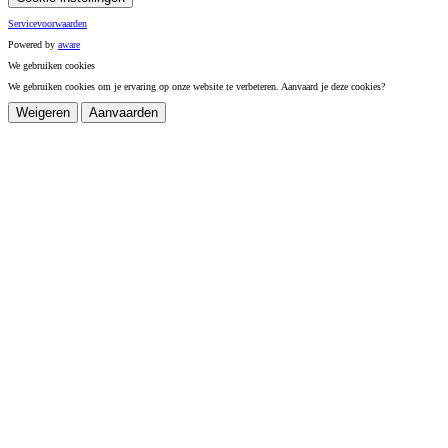
Servicevoorwaarden
Powered by
a
ware
We gebruiken cookies
We gebruiken cookies om je ervaring op onze website te verbeteren. Aanvaard je deze cookies?
Weigeren
Aanvaarden