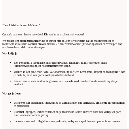
"Een JobJetter is een JobGetter"
Op zoek naar een nieuwe vaste job? Dit kan 'm misschien wel worden!
We zoeken een storingstechnieker die er samen met collega' s voor zorgt dat de machineparken en
technische installaties continu blijven draaien. Je bent verantwoordelijk voor opsporen en verhelpen van
mechanische en elektrische storingen.
Wat krijg je
Een persoonlijk loonpakket met bedrijfswagen, tankkaart, maaltijdcheques, netto
kilometervergoeding en hospitalisatieverzekering.
Werken in een groeiende, familiale onderneming met een hecht team, respect en teamspirit, waar
je dicht bij huis een goede werk-privébalans behoudt.
Kansen om te leren en door te groeien, met stabiele werkzekerheid én de waardering die je
verdient.
Wat ga je doen
Uitvoeren van onderhoud, interventies en aanpassingen om veiligheid, efficiëntie en continuïteit
te garanderen.
Proactief ingrijpen, initiatief nemen en je technische kennis inzetten voor een veilige en goed
functionerende werkomgeving.
Samenwerken met collega’s om een praktisch, veilig en soepel draaiend proces te verzekeren.