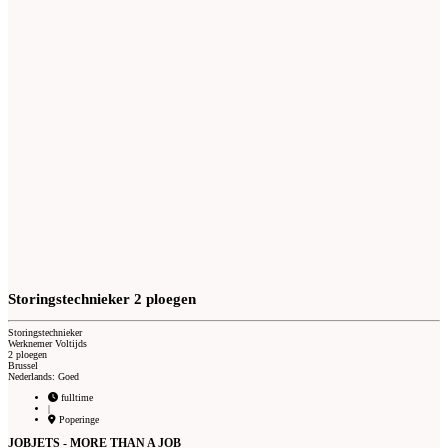
Storingstechnieker 2 ploegen
Storingstechnieker
Werknemer Voltijds
2 ploegen
Brussel
Nederlands: Goed
fulltime
|
Poperinge
JOBJETS - MORE THAN A JOB