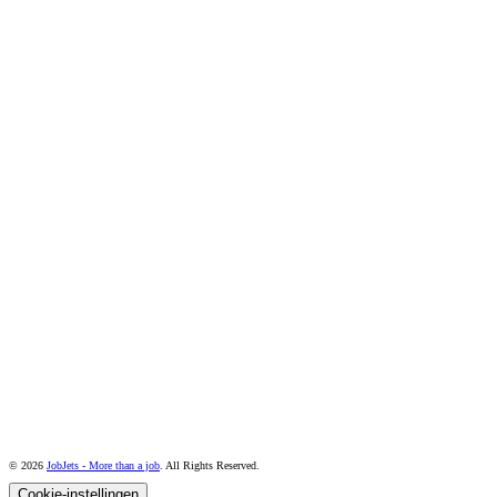
© 2026
JobJets - More than a job
. All Rights Reserved.
Cookie-instellingen