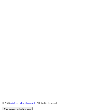
© 2026
JobJets - More than a job
. All Rights Reserved.
Cookie-instellingen