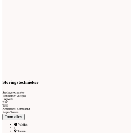
Storingstechnieker
Storingstechnieker
Werknemer Voltijds
Dagwerk
BSO
TSO
Nederlands: Uitstekend
Regio Tienen
Toon alles
Voltijds
|
Tienen