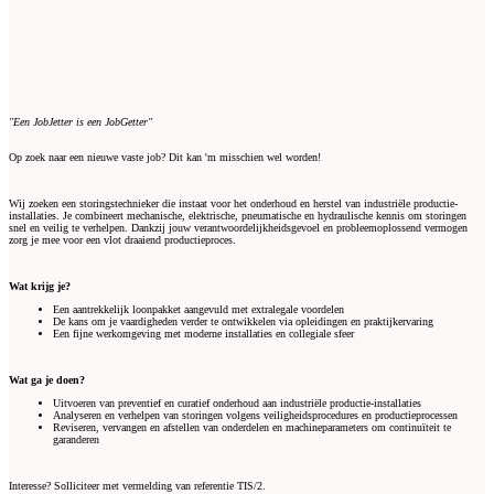
"Een JobJetter is een JobGetter"
Op zoek naar een nieuwe vaste job? Dit kan 'm misschien wel worden!
Wij zoeken een storingstechnieker die instaat voor het onderhoud en herstel van industriële productie-
installaties. Je combineert mechanische, elektrische, pneumatische en hydraulische kennis om storingen
snel en veilig te verhelpen. Dankzij jouw verantwoordelijkheidsgevoel en probleemoplossend vermogen
zorg je mee voor een vlot draaiend productieproces.
Wat krijg je?
Een aantrekkelijk loonpakket aangevuld met extralegale voordelen
De kans om je vaardigheden verder te ontwikkelen via opleidingen en praktijkervaring
Een fijne werkomgeving met moderne installaties en collegiale sfeer
Wat ga je doen?
Uitvoeren van preventief en curatief onderhoud aan industriële productie-installaties
Analyseren en verhelpen van storingen volgens veiligheidsprocedures en productieprocessen
Reviseren, vervangen en afstellen van onderdelen en machineparameters om continuïteit te
garanderen
Interesse? Solliciteer met vermelding van referentie TIS/2.