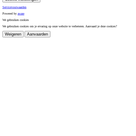
Servicevoorwaarden
Powered by
a
ware
We gebruiken cookies
We gebruiken cookies om je ervaring op onze website te verbeteren. Aanvaard je deze cookies?
Weigeren
Aanvaarden