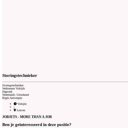
Storingstechnieker
Storingstechnieker
Werknemer Voltijds
Dagwerk
Nederlands: Uitstekend
Regio Antwerpen
Voltijds
|
Leuven
JOBJETS - MORE THAN A JOB
Ben je geïnteresseerd in deze positie?