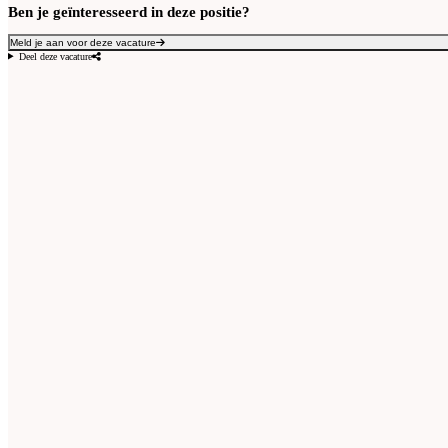
Ben je geïnteresseerd in deze positie?
Meld je aan voor deze vacature
Deel deze vacature