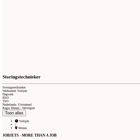
Storingstechnieker
Storingstechnieker
Werknemer Voltijds
Dagwerk
BSO
TSO
Nederlands: Uitstekend
Regio Menen - Wevelgem
Toon alles
Voltijds
|
Menen
JOBJETS - MORE THAN A JOB