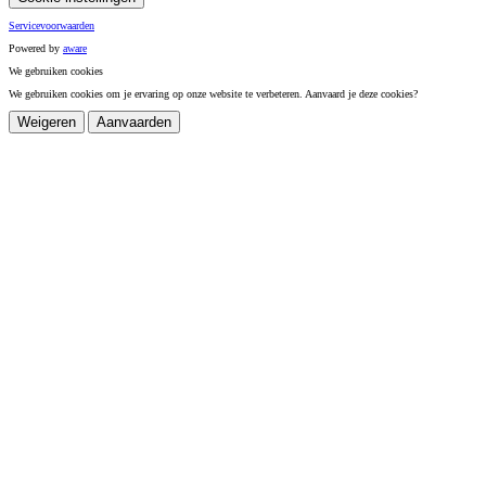
Servicevoorwaarden
Powered by
a
ware
We gebruiken cookies
We gebruiken cookies om je ervaring op onze website te verbeteren. Aanvaard je deze cookies?
Weigeren
Aanvaarden