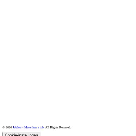
© 2026
JobJets - More than a job
. All Rights Reserved.
Cookie-instellingen