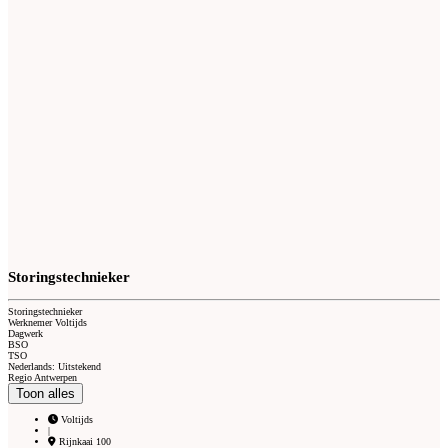
Storingstechnieker
Storingstechnieker
Werknemer Voltijds
Dagwerk
BSO
TSO
Nederlands: Uitstekend
Regio Antwerpen
Toon alles
Voltijds
|
Rijnkaai 100