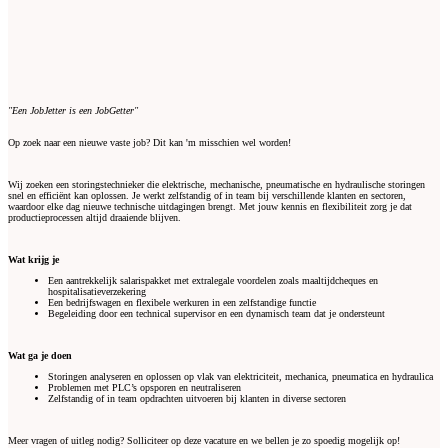
"Een JobJetter is een JobGetter"
Op zoek naar een nieuwe vaste job? Dit kan 'm misschien wel worden!
Wij zoeken een storingstechnieker die elektrische, mechanische, pneumatische en hydraulische storingen
snel en efficiënt kan oplossen. Je werkt zelfstandig of in team bij verschillende klanten en sectoren,
waardoor elke dag nieuwe technische uitdagingen brengt. Met jouw kennis en flexibiliteit zorg je dat
productieprocessen altijd draaiende blijven.
Wat krijg je
Een aantrekkelijk salarispakket met extralegale voordelen zoals maaltijdcheques en
hospitalisatieverzekering
Een bedrijfswagen en flexibele werkuren in een zelfstandige functie
Begeleiding door een technical supervisor en een dynamisch team dat je ondersteunt
Wat ga je doen
Storingen analyseren en oplossen op vlak van elektriciteit, mechanica, pneumatica en hydraulica
Problemen met PLC’s opsporen en neutraliseren
Zelfstandig of in team opdrachten uitvoeren bij klanten in diverse sectoren
Meer vragen of uitleg nodig? Solliciteer op deze vacature en we bellen je zo spoedig mogelijk op!