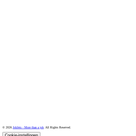
© 2026
JobJets - More than a job
. All Rights Reserved.
Cookie-instellingen