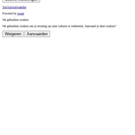
Servicevoorwaarden
Powered by
a
ware
We gebruiken cookies
We gebruiken cookies om je ervaring op onze website te verbeteren. Aanvaard je deze cookies?
Weigeren
Aanvaarden