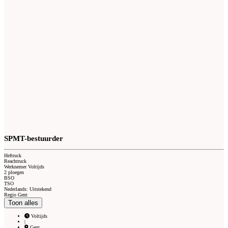
SPMT-bestuurder
Heftruck
Reachtruck
Werknemer Voltijds
2 ploegen
BSO
TSO
Nederlands: Uitstekend
Regio Gent
Toon alles
Voltijds
|
Gent