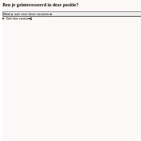
Ben je geïnteresseerd in deze positie?
Meld je aan voor deze vacature
Deel deze vacature