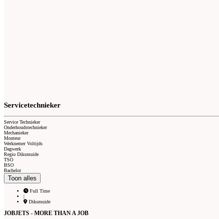
Servicetechnieker
Service Technieker
Onderhoudstechnieker
Mechanieker
Monteur
Werknemer Voltijds
Dagwerk
Regio Diksmuide
TSO
BSO
Bachelor
Toon alles
Full Time
|
Diksmuide
JOBJETS - MORE THAN A JOB