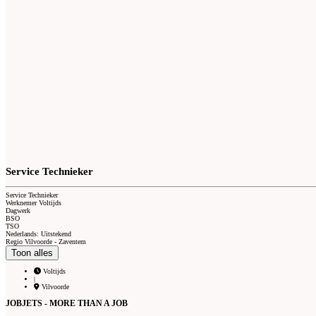
Service Technieker
Service Technieker
Werknemer Voltijds
Dagwerk
BSO
TSO
Nederlands: Uitstekend
Regio Vilvoorde - Zaventem
Toon alles
Voltijds
|
Vilvoorde
JOBJETS - MORE THAN A JOB