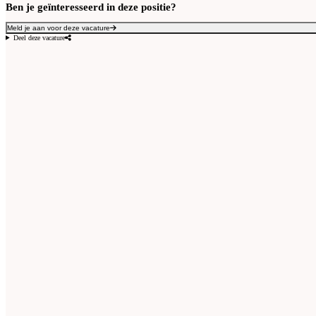
Ben je geïnteresseerd in deze positie?
Meld je aan voor deze vacature
Deel deze vacature