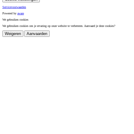
Servicevoorwaarden
Powered by
a
ware
We gebruiken cookies
We gebruiken cookies om je ervaring op onze website te verbeteren. Aanvaard je deze cookies?
Weigeren
Aanvaarden