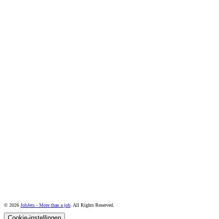
© 2026
JobJets - More than a job
. All Rights Reserved.
Cookie-instellingen