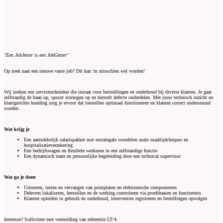
"Een JobJetter is een JobGetter"
Op zoek naar een nieuwe vaste job? Dit kan 'm misschien wel worden!
Wij zoeken een servicetechnieker die instaat voor herstellingen en onderhoud bij diverse klanten. Je gaat
zelfstandig de baan op, spoort storingen op en herstelt defecte onderdelen. Met jouw technisch inzicht en
klantgerichte houding zorg je ervoor dat toestellen optimaal functioneren en klanten correct ondersteund
worden.
Wat krijg je
Een aantrekkelijk salarispakket met extralegale voordelen zoals maaltijdcheques en
hospitalisatieverzekering
Een bedrijfswagen en flexibele werkuren in een zelfstandige functie
Een dynamisch team en persoonlijke begeleiding door een technical supervisor
Wat ga je doen
Uitmeten, testen en vervangen van printplaten en elektronische componenten
Defecten lokaliseren, herstellen en de werking controleren via proefdraaien en functietests
Klanten opleiden in gebruik en onderhoud, interventies registreren en bestellingen opvolgen
Interesse? Solliciteer met vermelding van referentie LT/4.