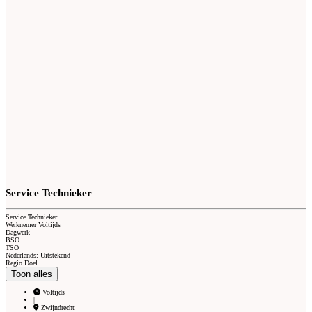
Service Technieker
Service Technieker
Werknemer Voltijds
Dagwerk
BSO
TSO
Nederlands: Uitstekend
Regio Doel
Toon alles
Voltijds
|
Zwijndrecht