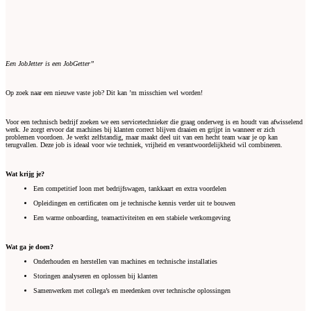
Een JobJetter is een JobGetter”
Op zoek naar een nieuwe vaste job? Dit kan ’m misschien wel worden!
Voor een technisch bedrijf zoeken we een servicetechnieker die graag onderweg is en houdt van afwisselend
werk. Je zorgt ervoor dat machines bij klanten correct blijven draaien en grijpt in wanneer er zich
problemen voordoen. Je werkt zelfstandig, maar maakt deel uit van een hecht team waar je op kan
terugvallen. Deze job is ideaal voor wie techniek, vrijheid en verantwoordelijkheid wil combineren.
Wat krijg je?
Een competitief loon met bedrijfswagen, tankkaart en extra voordelen
Opleidingen en certificaten om je technische kennis verder uit te bouwen
Een warme onboarding, teamactiviteiten en een stabiele werkomgeving
Wat ga je doen?
Onderhouden en herstellen van machines en technische installaties
Storingen analyseren en oplossen bij klanten
Samenwerken met collega’s en meedenken over technische oplossingen