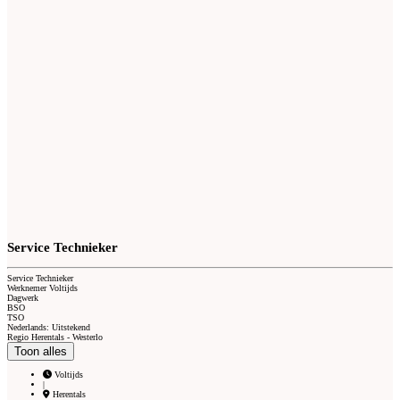
Service Technieker
Service Technieker
Werknemer Voltijds
Dagwerk
BSO
TSO
Nederlands: Uitstekend
Regio Herentals - Westerlo
Toon alles
Voltijds
|
Herentals