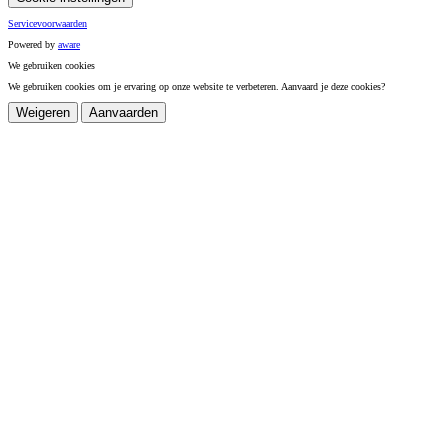
Servicevoorwaarden
Powered by
a
ware
We gebruiken cookies
We gebruiken cookies om je ervaring op onze website te verbeteren. Aanvaard je deze cookies?
Weigeren
Aanvaarden