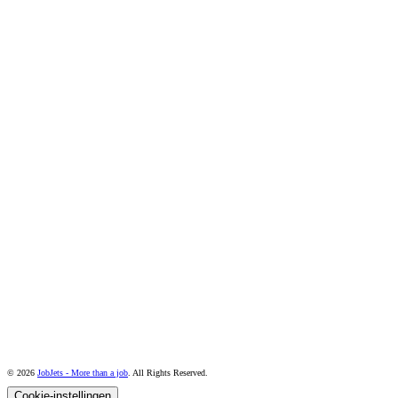
© 2026
JobJets - More than a job
. All Rights Reserved.
Cookie-instellingen