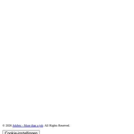
© 2026
JobJets - More than a job
. All Rights Reserved.
Cookie-instellingen