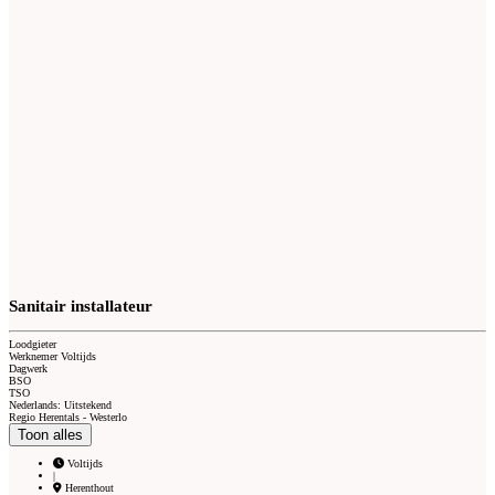
Sanitair installateur
Loodgieter
Werknemer Voltijds
Dagwerk
BSO
TSO
Nederlands: Uitstekend
Regio Herentals - Westerlo
Toon alles
Voltijds
|
Herenthout