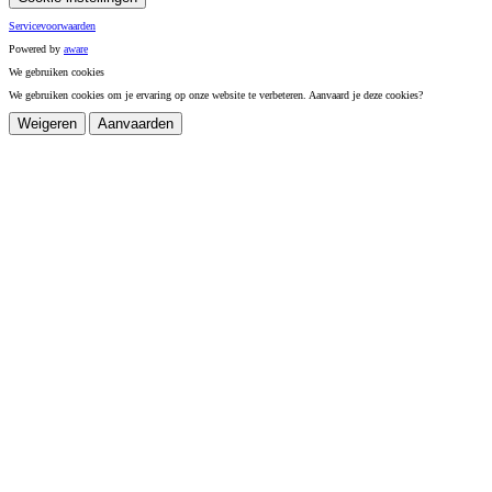
Servicevoorwaarden
Powered by
a
ware
We gebruiken cookies
We gebruiken cookies om je ervaring op onze website te verbeteren. Aanvaard je deze cookies?
Weigeren
Aanvaarden