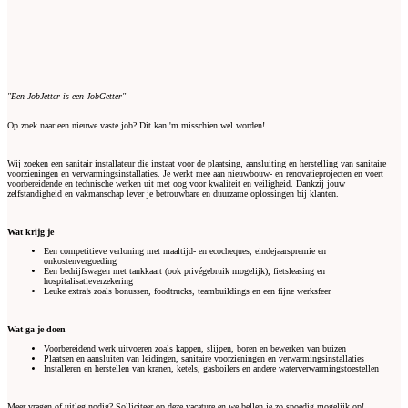
"Een JobJetter is een JobGetter"
Op zoek naar een nieuwe vaste job? Dit kan 'm misschien wel worden!
Wij zoeken een sanitair installateur die instaat voor de plaatsing, aansluiting en herstelling van sanitaire
voorzieningen en verwarmingsinstallaties. Je werkt mee aan nieuwbouw- en renovatieprojecten en voert
voorbereidende en technische werken uit met oog voor kwaliteit en veiligheid. Dankzij jouw
zelfstandigheid en vakmanschap lever je betrouwbare en duurzame oplossingen bij klanten.
Wat krijg je
Een competitieve verloning met maaltijd- en ecocheques, eindejaarspremie en
onkostenvergoeding
Een bedrijfswagen met tankkaart (ook privégebruik mogelijk), fietsleasing en
hospitalisatieverzekering
Leuke extra’s zoals bonussen, foodtrucks, teambuildings en een fijne werksfeer
Wat ga je doen
Voorbereidend werk uitvoeren zoals kappen, slijpen, boren en bewerken van buizen
Plaatsen en aansluiten van leidingen, sanitaire voorzieningen en verwarmingsinstallaties
Installeren en herstellen van kranen, ketels, gasboilers en andere waterverwarmingstoestellen
Meer vragen of uitleg nodig? Solliciteer op deze vacature en we bellen je zo spoedig mogelijk op!