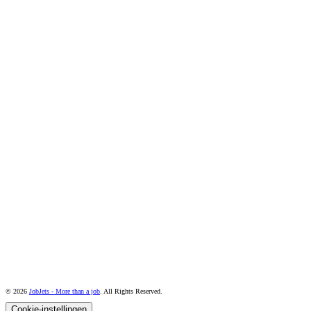
© 2026
JobJets - More than a job
. All Rights Reserved.
Cookie-instellingen