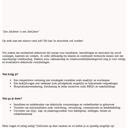
"Een JobJetter is een JobGetter"
Op zoek naar een nieuwe vaste job? Dit kan 'm misschien wel worden!
Wij zoeken een residentieel elektricien die instaat voor installaties, herstellingen en renovaties bij zowel
woningen, kantoren als winkels. Je werkt zelfstandig bij klanten en combineert technische kennis met een
nauwkeurige werkhouding. Dankzij jouw vakmanschap en verantwoordelijkheidsgevoel zorg je voor veilige
en kwalitatieve elektrische voorzieningen.
Wat krijg je?
Een competitieve verloning met extralegale voordelen zoals maaltijd- en ecocheques
Een bedrijfswagen met tankkaart (ook privégebruik mogelijk) en bijkomende vergoedingen
Hospitalisatieverzekering, fietsleasing en leuke incentives zoals BBQ’s en teambuildings
Wat ga je doen?
Installeren en onderhouden van elektrische voorzieningen en verdeelborden in gebouwen
Voorzien van nutsinstallaties zoals verlichting, verwarming, communicatie en databekabeling
Uitvoeren van slijp-, kap- en plaatsingswerken voor kabelgoten, leidingen, buizen en
schakelmateriaal
Meer vragen of uitleg nodig? Solliciteer op deze vacature en we bellen je zo spoedig mogelijk op!