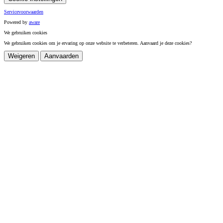
Servicevoorwaarden
Powered by
a
ware
We gebruiken cookies
We gebruiken cookies om je ervaring op onze website te verbeteren. Aanvaard je deze cookies?
Weigeren
Aanvaarden