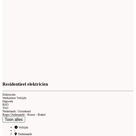
Residentieel elektricien
Elektriciën
Werknemer Voltijds
Dagwerk
BSO
TSO
Nederlands: Uitstekend
Regio Oudenaarde - Ronse - Brakel
Toon alles
Voltijds
|
Oudenaarde