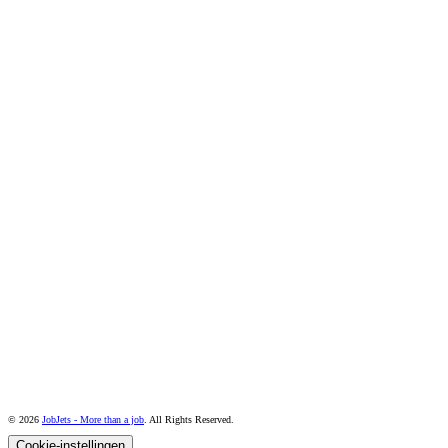
© 2026
JobJets - More than a job
. All Rights Reserved.
Cookie-instellingen