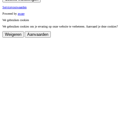
Servicevoorwaarden
Powered by
a
ware
We gebruiken cookies
We gebruiken cookies om je ervaring op onze website te verbeteren. Aanvaard je deze cookies?
Weigeren
Aanvaarden