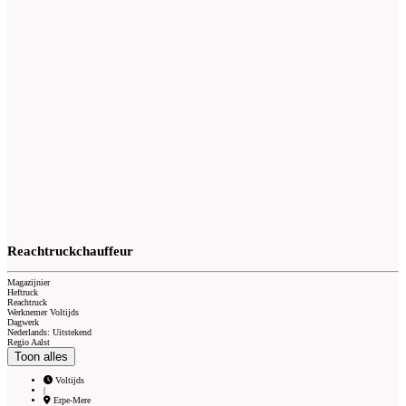
Reachtruckchauffeur
Magazijnier
Heftruck
Reachtruck
Werknemer Voltijds
Dagwerk
Nederlands: Uitstekend
Regio Aalst
Toon alles
Voltijds
|
Erpe-Mere