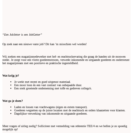
“Een JobJetter is een JobGetter”
Op zoek naar een nieuwe vaste job? Dit kan ’m misschien wel worden!
Wij zoeken een magazijnmedewerker met hef- en reachtruckervaring die graag de handen uit de mouwen
steekt. Je zorgt voor een vlotte goederenstroom, verwerkt inkomende en uitgaande goederen en ondersteunt
het magazijnteam met een positieve en praktische ingesteldheid.
Wat krijg je?
Je werkt met recent en goed uitgerust materiaal.
Een mooi loon én een vast contract van onbepaalde duur.
Een sterk groeiende onderneming met toffe en gedreven collega’s.
Wat ga je doen?
Laden en lossen van vrachtwagens (eigen en extern transport).
Goederen wegzetten op de juiste locaties met de reachtruck en orders klaarzetten voor klanten.
Dagelijkse verwerking van inkomende en uitgaande goederen.
Meer vragen of uitleg nodig? Solliciteer met vermelding van referentie TEE/4 en we bellen je zo spoedig
mogelijk op!