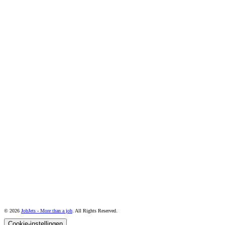
© 2026
JobJets - More than a job
. All Rights Reserved.
Cookie-instellingen