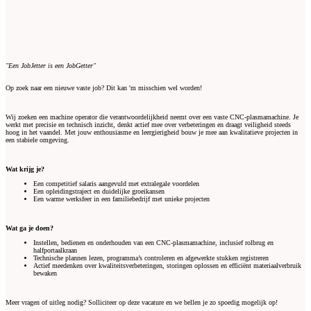
"Een JobJetter is een JobGetter"
Op zoek naar een nieuwe vaste job? Dit kan 'm misschien wel worden!
Wij zoeken een machine operator die verantwoordelijkheid neemt over een vaste CNC-plasmamachine. Je
werkt met precisie en technisch inzicht, denkt actief mee over verbeteringen en draagt veiligheid steeds
hoog in het vaandel. Met jouw enthousiasme en leergierigheid bouw je mee aan kwalitatieve projecten in
een stabiele omgeving.
Wat krijg je?
Een competitief salaris aangevuld met extralegale voordelen
Een opleidingstraject en duidelijke groeikansen
Een warme werksfeer in een familiebedrijf met unieke projecten
Wat ga je doen?
Instellen, bedienen en onderhouden van een CNC-plasmamachine, inclusief rolbrug en
halfportaalkraan
Technische plannen lezen, programma’s controleren en afgewerkte stukken registreren
Actief meedenken over kwaliteitsverbeteringen, storingen oplossen en efficiënt materiaalverbruik
bewaken
Meer vragen of uitleg nodig? Solliciteer op deze vacature en we bellen je zo spoedig mogelijk op!