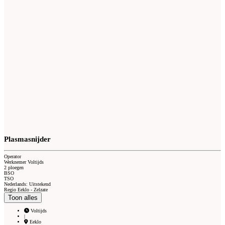
Plasmasnijder
Operator
Werknemer Voltijds
2 ploegen
BSO
TSO
Nederlands: Uitstekend
Regio Eeklo - Zelzate
Toon alles
Voltijds
|
Eeklo