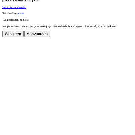
Servicevoorwaarden
Powered by
a
ware
We gebruiken cookies
We gebruiken cookies om je ervaring op onze website te verbeteren. Aanvaard je deze cookies?
Weigeren
Aanvaarden