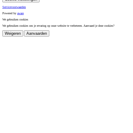
Servicevoorwaarden
Powered by
a
ware
We gebruiken cookies
We gebruiken cookies om je ervaring op onze website te verbeteren. Aanvaard je deze cookies?
Weigeren
Aanvaarden