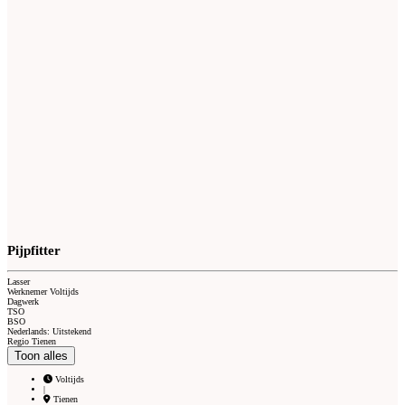
Pijpfitter
Lasser
Werknemer Voltijds
Dagwerk
TSO
BSO
Nederlands: Uitstekend
Regio Tienen
Toon alles
Voltijds
|
Tienen