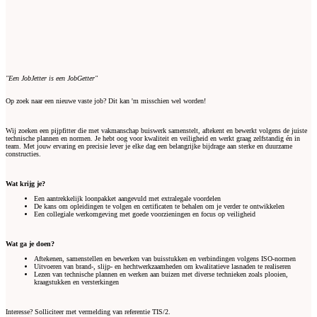
"Een JobJetter is een JobGetter"
Op zoek naar een nieuwe vaste job? Dit kan 'm misschien wel worden!
Wij zoeken een pijpfitter die met vakmanschap buiswerk samenstelt, aftekent en bewerkt volgens de juiste
technische plannen en normen. Je hebt oog voor kwaliteit en veiligheid en werkt graag zelfstandig én in
team. Met jouw ervaring en precisie lever je elke dag een belangrijke bijdrage aan sterke en duurzame
constructies.
Wat krijg je?
Een aantrekkelijk loonpakket aangevuld met extralegale voordelen
De kans om opleidingen te volgen en certificaten te behalen om je verder te ontwikkelen
Een collegiale werkomgeving met goede voorzieningen en focus op veiligheid
Wat ga je doen?
Aftekenen, samenstellen en bewerken van buisstukken en verbindingen volgens ISO-normen
Uitvoeren van brand-, slijp- en hechtwerkzaamheden om kwalitatieve lasnaden te realiseren
Lezen van technische plannen en werken aan buizen met diverse technieken zoals plooien,
kraagstukken en versterkingen
Interesse? Solliciteer met vermelding van referentie TIS/2.