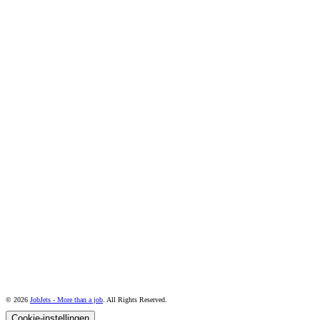
© 2026
JobJets - More than a job
. All Rights Reserved.
Cookie-instellingen