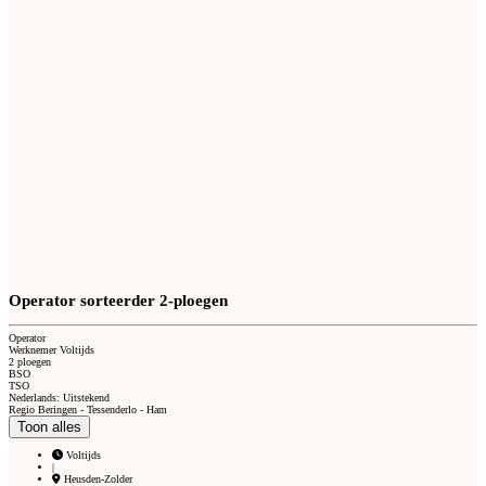
Operator sorteerder 2-ploegen
Operator
Werknemer Voltijds
2 ploegen
BSO
TSO
Nederlands: Uitstekend
Regio Beringen - Tessenderlo - Ham
Toon alles
Voltijds
|
Heusden-Zolder