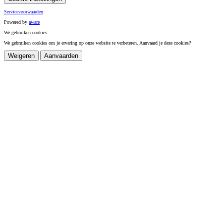
Servicevoorwaarden
Powered by
a
ware
We gebruiken cookies
We gebruiken cookies om je ervaring op onze website te verbeteren. Aanvaard je deze cookies?
Weigeren
Aanvaarden