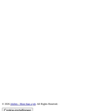
© 2026
JobJets - More than a job
. All Rights Reserved.
Cookie-instellingen