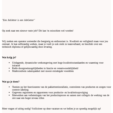
"Een JobJetter is een JobGetter"
Op zoek naar een nieuwe vaste job? Dit kan 'm misschien wel worden!
Wij zoeken een operator sorteerder die leergierig en enthousiast is. Kwaliteit en veiligheid staan voor jou
centraal. Je kan zelfstandig werken, maar je voelt je ook sterk in teamverband, en beschikt over een
technisch diploma of gelijkwaardig door ervaring.
Wat krijg je?
Uitdagende, dynamische werkomgeving met hoge kwaliteitsstandaarden en waarering voor
initatief
Reële doorgroeimogelijkheden in functie en verantwoordelijkheid
Marktconform salarispakket met mooie extralegale voordelen
Wat ga je doen?
Toezien op het functioneren van de pakketteerinstallatie, controleren van producten en zorgen voor
correcte labeling
Gegevens registreren en rapporteren voor productie- en kwaliteitsopvolging
Meewerken aan verbeteringen van het productieproces en samen met collega's de werking van de
site naar een hoger niveau tillen
Meer vragen of uitleg nodig? Solliciteer op deze vacature en we bellen je zo spoedig mogelijk op!