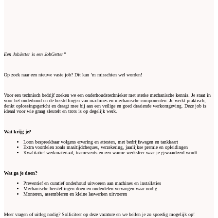
Een JobJetter is een JobGetter”
Op zoek naar een nieuwe vaste job? Dit kan ’m misschien wel worden!
Voor een technisch bedrijf zoeken we een onderhoudstechnieker met sterke mechanische kennis. Je staat in
voor het onderhoud en de herstellingen van machines en mechanische componenten. Je werkt praktisch,
denkt oplossingsgericht en draagt mee bij aan een veilige en goed draaiende werkomgeving. Deze job is
ideaal voor wie graag sleutelt en trots is op degelijk werk.
Wat krijg je?
Loon bespreekbaar volgens ervaring en attesten, met bedrijfswagen en tankkaart
Extra voordelen zoals maaltijdcheques, verzekering, jaarlijkse premie en opleidingen
Kwalitatief werkmateriaal, teamevents en een warme werksfeer waar je gewaardeerd wordt
Wat ga je doen?
Preventief en curatief onderhoud uitvoeren aan machines en installaties
Mechanische herstellingen doen en onderdelen vervangen waar nodig
Monteren, assembleren en kleine laswerken uitvoeren
Meer vragen of uitleg nodig? Solliciteer op deze vacature en we bellen je zo spoedig mogelijk op!