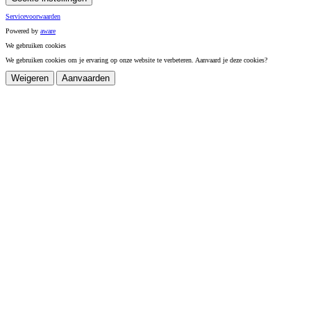
Servicevoorwaarden
Powered by
a
ware
We gebruiken cookies
We gebruiken cookies om je ervaring op onze website te verbeteren. Aanvaard je deze cookies?
Weigeren
Aanvaarden