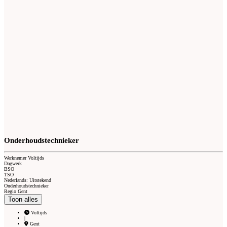
Onderhoudstechnieker
Werknemer Voltijds
Dagwerk
BSO
TSO
Nederlands: Uitstekend
Onderhoudstechnieker
Regio Gent
Toon alles
Voltijds
|
Gent