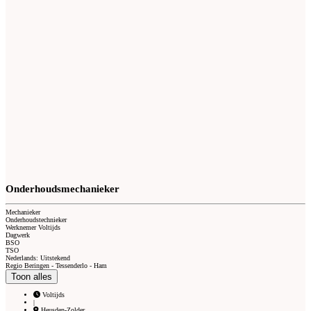
Onderhoudsmechanieker
Mechanieker
Onderhoudstechnieker
Werknemer Voltijds
Dagwerk
BSO
TSO
Nederlands: Uitstekend
Regio Beringen - Tessenderlo - Ham
Toon alles
Voltijds
|
Heusden-Zolder