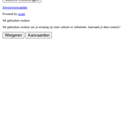
Servicevoorwaarden
Powered by
a
ware
We gebruiken cookies
We gebruiken cookies om je ervaring op onze website te verbeteren. Aanvaard je deze cookies?
Weigeren
Aanvaarden