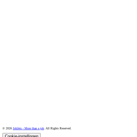
© 2026
JobJets - More than a job
. All Rights Reserved.
Cookie-instellingen