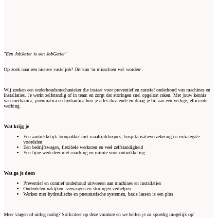
"Een JobJetter is een JobGetter"
Op zoek naar een nieuwe vaste job? Dit kan 'm misschien wel worden!.
Wij zoeken een onderhoudsmechanieker die instaat voor preventief en curatief onderhoud van machines en
installaties. Je werkt zelfstandig of in team en zorgt dat storingen snel opgelost raken. Met jouw kennis
van mechanica, pneumatica en hydraulica hou je alles draaiende en draag je bij aan een veilige, efficiënte
werking.
Wat krijg je
Een aantrekkelijk loonpakket met maaltijdcheques, hospitalisatieverzekering en extralegale
voordelen
Een bedrijfswagen, flexibele werkuren en veel zelfstandigheid
Een fijne werksfeer met coaching en ruimte voor ontwikkeling
Wat ga je doen
Preventief en curatief onderhoud uitvoeren aan machines en installaties
Onderdelen nakijken, vervangen en storingen verhelpen
Werken met hydraulische en pneumatische systemen, basis lassen is een plus
Meer vragen of uitleg nodig? Solliciteer op deze vacature en we bellen je zo spoedig mogelijk op!