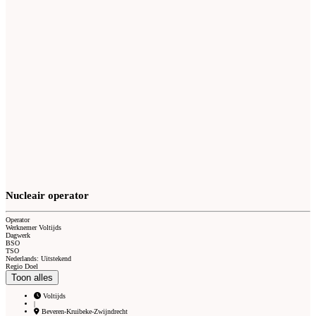
Nucleair operator
Operator
Werknemer Voltijds
Dagwerk
BSO
TSO
Nederlands: Uitstekend
Regio Doel
Toon alles
Voltijds
|
Beveren-Kruibeke-Zwijndrecht