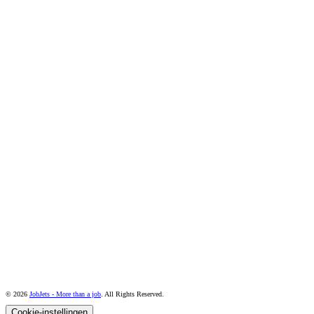
© 2026
JobJets - More than a job
. All Rights Reserved.
Cookie-instellingen