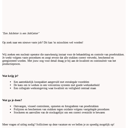
"Een JobJetter is een JobGetter"
Op zoek naar een nieuwe vaste job? Dit kan 'm misschien wel worden!
Wij zoeken een nucleair operator die nauwkeurig instaat voor de behandeling en controle van proefstukken.
Je werkt volgens vaste procedures en zorgt ervoor dat alle stukken correct verwerkt, beschermd en
geregistreerd worden. Met jouw oog voor detail draag je bij aan de kwaliteit en continuïteit van het
productieproces.
Wat krijg je?
Een aantrekkelijk loonpakket aangevuld met extralegale voordelen
De kans om te werken in een volcontinu systeem met goede werkzekerheid
Een collegiale werkomgeving waar kwaliteit en veiligheid centraal staan
Wat ga je doen?
Ontvangen, visueel controleren, opmeten en fotograferen van proefstukken
Polijsten en beschermen van stukken tegen oxidatie volgens vastgelegde procedures
Stockeren en aanvullen van de stockagelijst om een correct overzicht te bewaren
Meer vragen of uitleg nodig? Solliciteer op deze vacature en we bellen je zo spoedig mogelijk op!