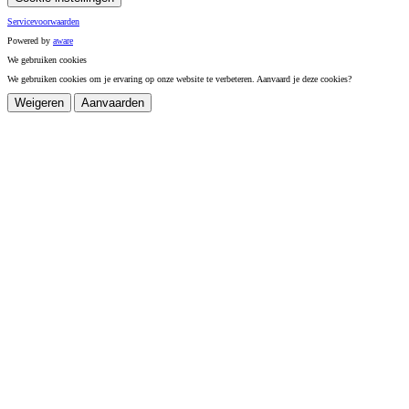
Servicevoorwaarden
Powered by
a
ware
We gebruiken cookies
We gebruiken cookies om je ervaring op onze website te verbeteren. Aanvaard je deze cookies?
Weigeren
Aanvaarden