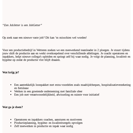
“Een JobJetter is een JobGetter”
Op zoek naar een nieuwe vaste job? Dit kan ’m misschien wel worden!
Voor een productiebedrijf in Wetteren zoeken we een meewerkend teamleader in 2 ploegen. Je stuurt tijdens
jouw shift de productie aan en werkt overkoepelend over verschillende afdelingen. Je coacht operatoren en
inpakkers, helpt nieuwe collega’s opleiden en springt zelf bij waar nodig. Je volgt de planning, kwaliteit en
hygiëne op zodat de productie vlot blijft draaien.
Wat krijg je?
Een aantrekkelijk loonpakket met extra voordelen zoals maaltijdcheques, hospitalisatieverzekering
en fietslease
Werken in een groeiende onderneming met familiale sfeer
Een job met verantwoordelijkheid, afwisseling en ruimte voor initiatief
Wat ga je doen?
Operatoren en inpakkers coachen, aansturen en motiveren
Productieplanning, hygiëne- en kwaliteitsregels opvolgen
Zelf meewerken in productie en inpak waar nodig