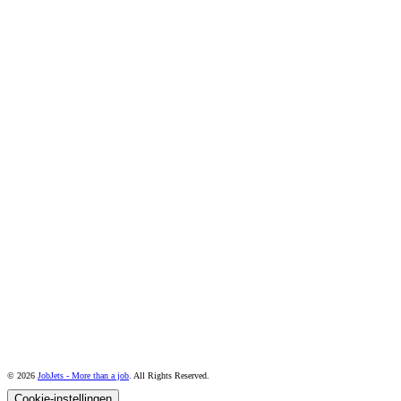
© 2026
JobJets - More than a job
. All Rights Reserved.
Cookie-instellingen