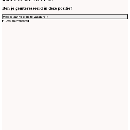
JOBJETS - MORE THAN A JOB
Ben je geïnteresseerd in deze positie?
Meld je aan voor deze vacature
Deel deze vacature