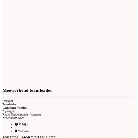
Meewerkend teamleader
Operator
Teamleader
Werknemer Voltijds
2 ploegen
Regio Dendermonde - Wetteren
Nederlands: Goed
Voltijds
|
Wetteren