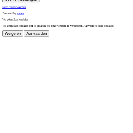
Servicevoorwaarden
Powered by
a
ware
We gebruiken cookies
We gebruiken cookies om je ervaring op onze website te verbeteren. Aanvaard je deze cookies?
Weigeren
Aanvaarden