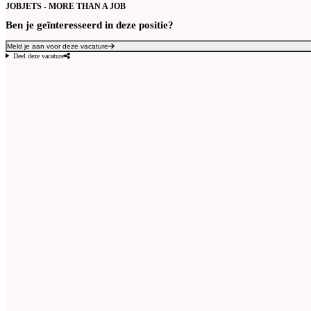
JOBJETS - MORE THAN A JOB
Ben je geïnteresseerd in deze positie?
Meld je aan voor deze vacature
Deel deze vacature