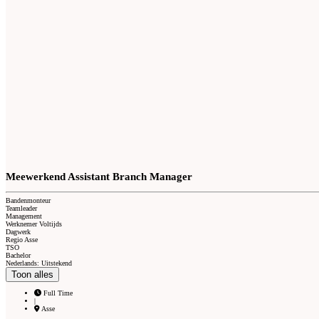
Meewerkend Assistant Branch Manager
Bandenmonteur
Teamleader
Management
Werknemer Voltijds
Dagwerk
Regio Asse
TSO
Bachelor
Nederlands: Uitstekend
Toon alles
Full Time
|
Asse