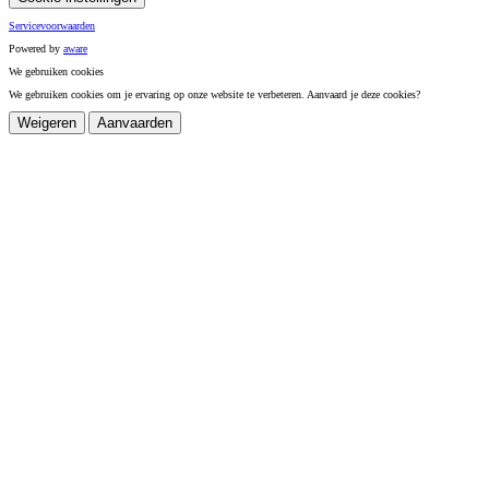
Servicevoorwaarden
Powered by
a
ware
We gebruiken cookies
We gebruiken cookies om je ervaring op onze website te verbeteren. Aanvaard je deze cookies?
Weigeren
Aanvaarden