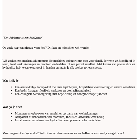
"Een JobJetter is een JobGetter"
Op zoek naar een nieuwe vaste job? Dit kan 'm misschien wel worden!
Wij zoeken een mechanisch monteur die machines opbouwt met oog voor detail. Je werkt zelfstandig of in
team, leest werktekeningen en monteert onderdelen tot een perfect resultaat. Met kennis van pneumatica en
hydraulica heb je een extra troef in handen en maak je elk project tot een succes.
Wat krijg je
Een aantrekkelijk loonpakket met maaltijdcheques, hospitalisatieverzekering en andere voordelen
Een bedrijfswagen, flexibele werkuren en veel zelfstandigheid
Een collegiale werkomgeving met begeleiding en doorgroeimogelijkheden
Wat ga je doen
Monteren en opbouwen van machines op basis van werktekeningen
Aanpassen of nabewerken van machines, inclusief laswerken waar nodig
Installeren en monteren van hydraulische en pneumatische onderdelen
Meer vragen of uitleg nodig? Solliciteer op deze vacature en we bellen je zo spoedig mogelijk op!