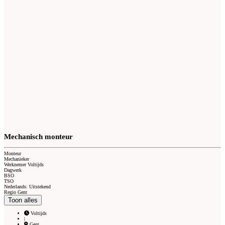
Mechanisch monteur
Monteur
Mechanieker
Werknemer Voltijds
Dagwerk
BSO
TSO
Nederlands: Uitstekend
Regio Gent
Toon alles
Voltijds
|
Gent