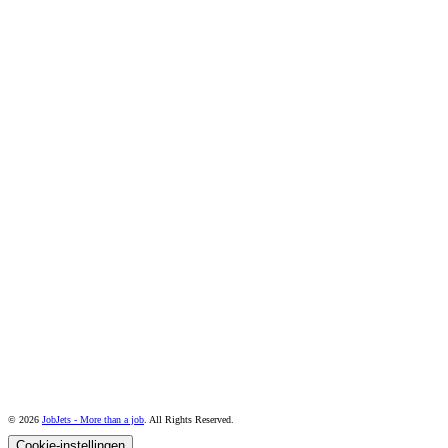
© 2026
JobJets - More than a job
. All Rights Reserved.
Cookie-instellingen