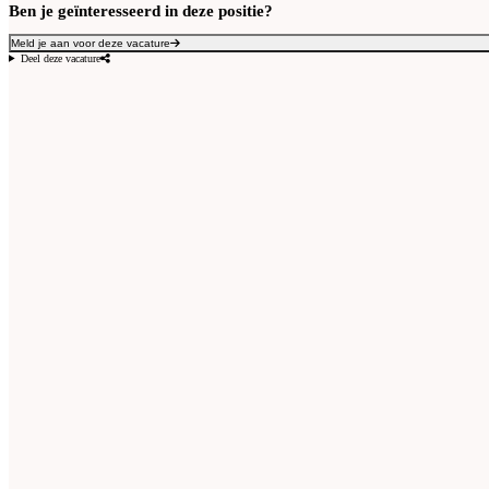
Ben je geïnteresseerd in deze positie?
Meld je aan voor deze vacature
Deel deze vacature