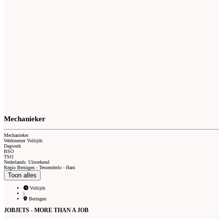
Mechanieker
Mechanieker
Werknemer Voltijds
Dagwerk
BSO
TSO
Nederlands: Uitstekend
Regio Beringen - Tessenderlo - Ham
Toon alles
Voltijds
|
Beringen
JOBJETS - MORE THAN A JOB