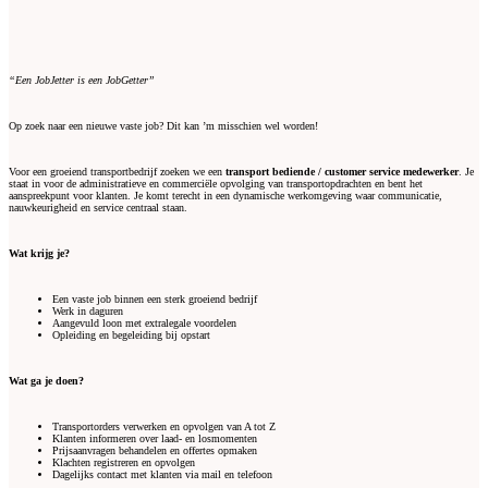
“Een JobJetter is een JobGetter”
Op zoek naar een nieuwe vaste job? Dit kan ’m misschien wel worden!
Voor een groeiend transportbedrijf zoeken we een
transport bediende / customer service medewerker
. Je
staat in voor de administratieve en commerciële opvolging van transportopdrachten en bent het
aanspreekpunt voor klanten. Je komt terecht in een dynamische werkomgeving waar communicatie,
nauwkeurigheid en service centraal staan.
Wat krijg je?
Een vaste job binnen een sterk groeiend bedrijf
Werk in daguren
Aangevuld loon met extralegale voordelen
Opleiding en begeleiding bij opstart
Wat ga je doen?
Transportorders verwerken en opvolgen van A tot Z
Klanten informeren over laad- en losmomenten
Prijsaanvragen behandelen en offertes opmaken
Klachten registreren en opvolgen
Dagelijks contact met klanten via mail en telefoon