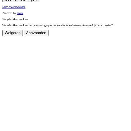
Servicevoorwaarden
Powered by
a
ware
We gebruiken cookies
We gebruiken cookies om je ervaring op onze website te verbeteren. Aanvaard je deze cookies?
Weigeren
Aanvaarden