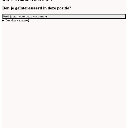
JOBJETS - MORE THAN A JOB
Ben je geïnteresseerd in deze positie?
Meld je aan voor deze vacature
Deel deze vacature