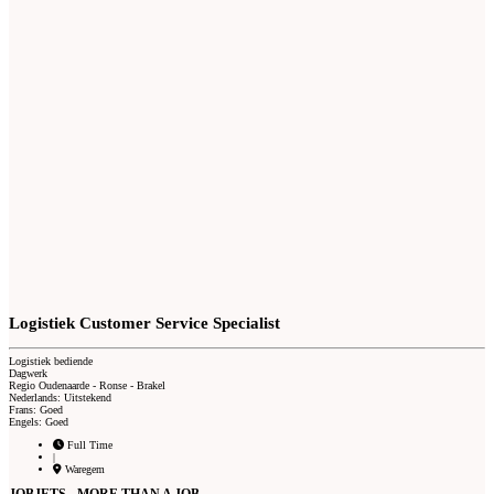
Logistiek Customer Service Specialist
Logistiek bediende
Dagwerk
Regio Oudenaarde - Ronse - Brakel
Nederlands: Uitstekend
Frans: Goed
Engels: Goed
Full Time
|
Waregem