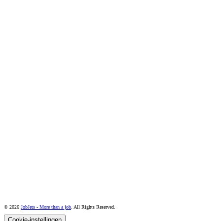
© 2026
JobJets - More than a job
. All Rights Reserved.
Cookie-instellingen