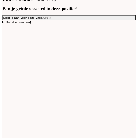
JOBJETS - MORE THAN A JOB
Ben je geïnteresseerd in deze positie?
Meld je aan voor deze vacature
Deel deze vacature