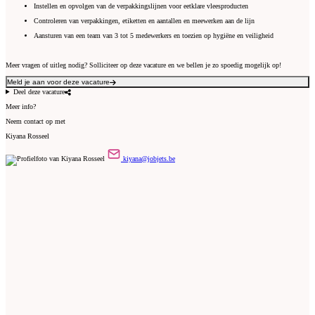
Instellen en opvolgen van de verpakkingslijnen voor eetklare vleesproducten
Controleren van verpakkingen, etiketten en aantallen en meewerken aan de lijn
Aansturen van een team van 3 tot 5 medewerkers en toezien op hygiëne en veiligheid
Meer vragen of uitleg nodig? Solliciteer op deze vacature en we bellen je zo spoedig mogelijk op!
Meld je aan voor deze vacature
Deel deze vacature
Meer info?
Neem contact op met
Kiyana Rosseel
kiyana@jobjets.be