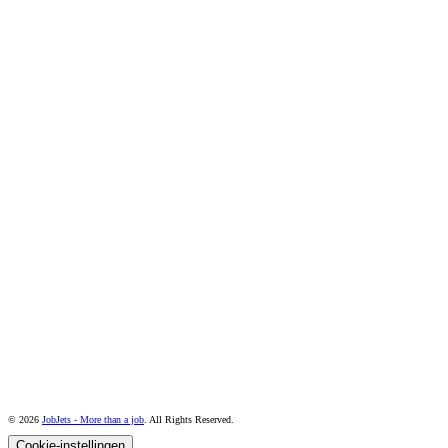
© 2026
JobJets - More than a job
. All Rights Reserved.
Cookie-instellingen