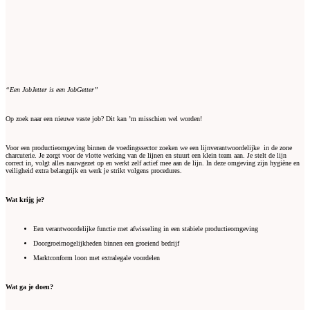
“Een JobJetter is een JobGetter”
Op zoek naar een nieuwe vaste job? Dit kan ’m misschien wel worden!
Voor een productieomgeving binnen de voedingssector zoeken we een lijnverantwoordelijke in de zone
charcuterie. Je zorgt voor de vlotte werking van de lijnen en stuurt een klein team aan. Je stelt de lijn
correct in, volgt alles nauwgezet op en werkt zelf actief mee aan de lijn. In deze omgeving zijn hygiëne en
veiligheid extra belangrijk en werk je strikt volgens procedures.
Wat krijg je?
Een verantwoordelijke functie met afwisseling in een stabiele productieomgeving
Doorgroeimogelijkheden binnen een groeiend bedrijf
Marktconform loon met extralegale voordelen
Wat ga je doen?