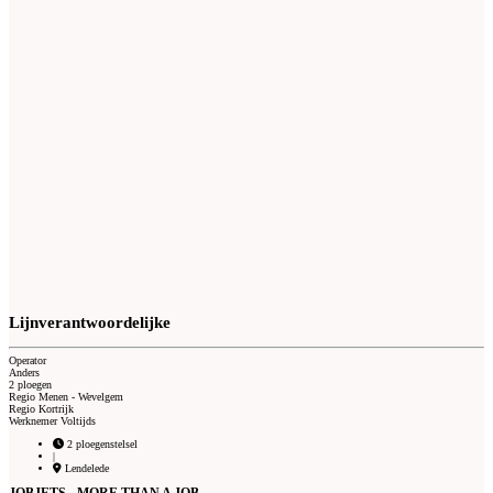
Lijnverantwoordelijke
Operator
Anders
2 ploegen
Regio Menen - Wevelgem
Regio Kortrijk
Werknemer Voltijds
2 ploegenstelsel
|
Lendelede