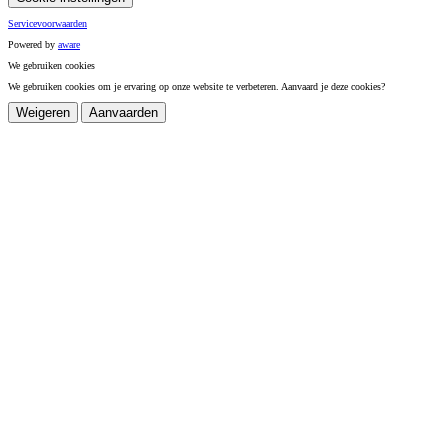
Servicevoorwaarden
Powered by
a
ware
We gebruiken cookies
We gebruiken cookies om je ervaring op onze website te verbeteren. Aanvaard je deze cookies?
Weigeren
Aanvaarden