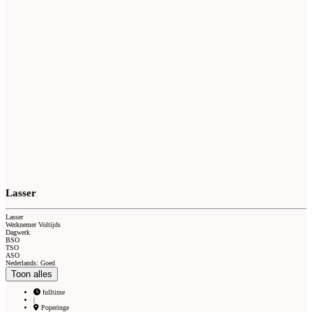
Lasser
Lasser
Werknemer Voltijds
Dagwerk
BSO
TSO
ASO
Nederlands: Goed
Toon alles
fulltime
|
Poperinge