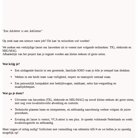
"Een JobJetter is een JobGetter"
Op zoek naar een nieuwe vaste job? Dit kan 'm misschien wel worden!
We zoeken een veelzijdige lasser om laswerken uit te voeren met volgende technieken: TIG, elektrode en
MIG/MAG.
Afhankelijk van het project kan je ingezet worden aan kleine reeksen of grote series.
Wat krijg je?
Een uitdagende functie in een groeiende, familiale KMO waar je écht je stempel kan drukken.
Werken in een hecht team waar veiligheid, respect en teamspirit centraal staan.
Een persoonlijk loonpakket met bedrijfswagen, tankkaart, netto km-vergoeding en
maaltijdcheques.
Wat ga je doen?
Uitvoeren van laswerken (TIG, elektrode en MIG/MAG) op zowel kleine reeksen als grote series,
met oog voor kwaliteitsvolle afwerking en controle.
Technische plannen lezen en interpreteren, en zelfstandig nauwkeurig werken volgens de juiste
procedures.
Ervaring als lasser is vereist; VCA-attest is een plus. Je spreekt voldoende Nederlands en werkt
kwaliteitsgericht en zelfstandig.
Meer vragen of uitleg nodig? Solliciteer met vermelding van referentie AIS/4 en we bellen je zo spoedig
mogelijk op!