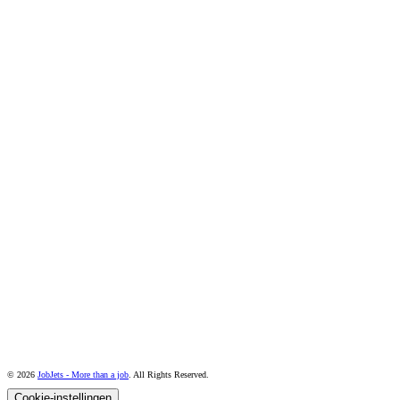
© 2026
JobJets - More than a job
. All Rights Reserved.
Cookie-instellingen