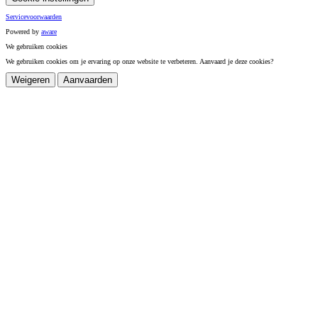
Servicevoorwaarden
Powered by
a
ware
We gebruiken cookies
We gebruiken cookies om je ervaring op onze website te verbeteren. Aanvaard je deze cookies?
Weigeren
Aanvaarden