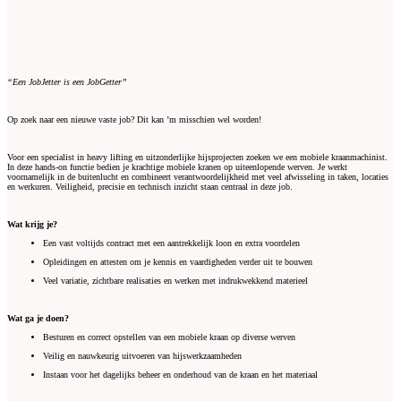
“Een JobJetter is een JobGetter”
Op zoek naar een nieuwe vaste job? Dit kan ’m misschien wel worden!
Voor een specialist in heavy lifting en uitzonderlijke hijsprojecten zoeken we een mobiele kraanmachinist.
In deze hands-on functie bedien je krachtige mobiele kranen op uiteenlopende werven. Je werkt
voornamelijk in de buitenlucht en combineert verantwoordelijkheid met veel afwisseling in taken, locaties
en werkuren. Veiligheid, precisie en technisch inzicht staan centraal in deze job.
Wat krijg je?
Een vast voltijds contract met een aantrekkelijk loon en extra voordelen
Opleidingen en attesten om je kennis en vaardigheden verder uit te bouwen
Veel variatie, zichtbare realisaties en werken met indrukwekkend materieel
Wat ga je doen?
Besturen en correct opstellen van een mobiele kraan op diverse werven
Veilig en nauwkeurig uitvoeren van hijswerkzaamheden
Instaan voor het dagelijks beheer en onderhoud van de kraan en het materiaal