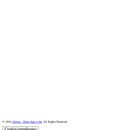
© 2026
JobJets - More than a job
. All Rights Reserved.
Cookie-instellingen