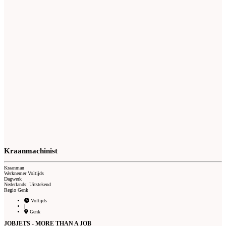
Kraanmachinist
Kraanman
Werknemer Voltijds
Dagwerk
Nederlands: Uitstekend
Regio Genk
Voltijds
|
Genk
JOBJETS - MORE THAN A JOB