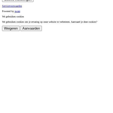
Servicevoorwaarden
Powered by
a
ware
We gebruiken cookies
We gebruiken cookies om je ervaring op onze website te verbeteren. Aanvaard je deze cookies?
Weigeren
Aanvaarden