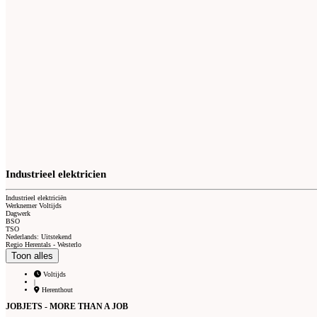
Industrieel elektricien
Industrieel elektriciën
Werknemer Voltijds
Dagwerk
BSO
TSO
Nederlands: Uitstekend
Regio Herentals - Westerlo
Toon alles
Voltijds
|
Herenthout
JOBJETS - MORE THAN A JOB