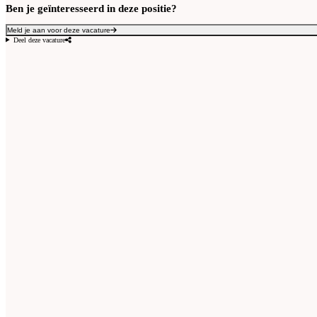
Ben je geïnteresseerd in deze positie?
Meld je aan voor deze vacature
Deel deze vacature