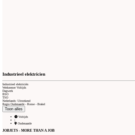
Industrieel elektricien
Industrieel elektriciën
Werknemer Voltijds
Dagwerk
BSO
TSO
Nederlands: Uitstekend
Regio Oudenaarde - Ronse - Brakel
Toon alles
Voltijds
|
Oudenaarde
JOBJETS - MORE THAN A JOB