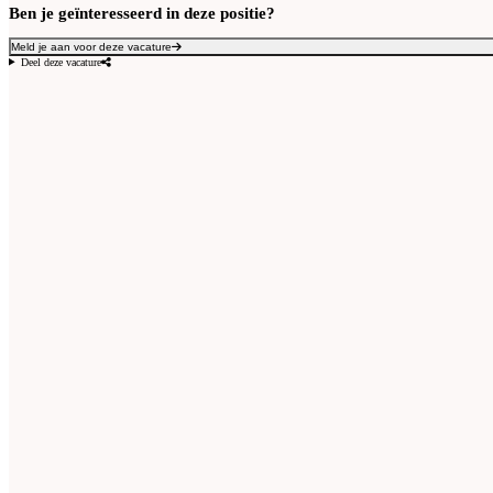
Ben je geïnteresseerd in deze positie?
Meld je aan voor deze vacature
Deel deze vacature