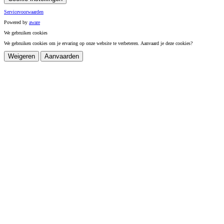
Servicevoorwaarden
Powered by
a
ware
We gebruiken cookies
We gebruiken cookies om je ervaring op onze website te verbeteren. Aanvaard je deze cookies?
Weigeren
Aanvaarden