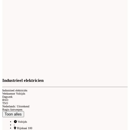
Industrieel elektricien
Industrieel elektriciën
Werknemer Voltijds
Dagwerk
BSO
TSO
Nederlands: Uitstekend
Regio Antwerpen
Toon alles
Voltijds
|
Rijnkaai 100