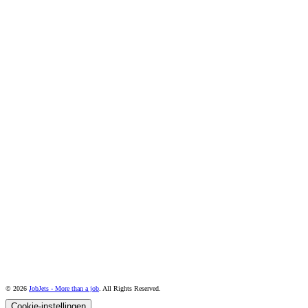
© 2026
JobJets - More than a job
. All Rights Reserved.
Cookie-instellingen