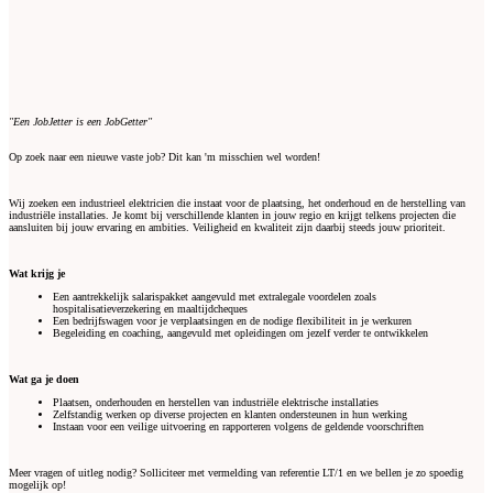
"Een JobJetter is een JobGetter"
Op zoek naar een nieuwe vaste job? Dit kan 'm misschien wel worden!
Wij zoeken een industrieel elektricien die instaat voor de plaatsing, het onderhoud en de herstelling van
industriële installaties. Je komt bij verschillende klanten in jouw regio en krijgt telkens projecten die
aansluiten bij jouw ervaring en ambities. Veiligheid en kwaliteit zijn daarbij steeds jouw prioriteit.
Wat krijg je
Een aantrekkelijk salarispakket aangevuld met extralegale voordelen zoals
hospitalisatieverzekering en maaltijdcheques
Een bedrijfswagen voor je verplaatsingen en de nodige flexibiliteit in je werkuren
Begeleiding en coaching, aangevuld met opleidingen om jezelf verder te ontwikkelen
Wat ga je doen
Plaatsen, onderhouden en herstellen van industriële elektrische installaties
Zelfstandig werken op diverse projecten en klanten ondersteunen in hun werking
Instaan voor een veilige uitvoering en rapporteren volgens de geldende voorschriften
Meer vragen of uitleg nodig? Solliciteer met vermelding van referentie LT/1 en we bellen je zo spoedig
mogelijk op!