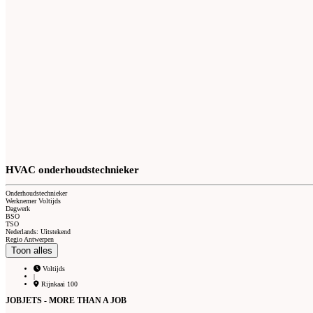
HVAC onderhoudstechnieker
Onderhoudstechnieker
Werknemer Voltijds
Dagwerk
BSO
TSO
Nederlands: Uitstekend
Regio Antwerpen
Toon alles
Voltijds
|
Rijnkaai 100
JOBJETS - MORE THAN A JOB