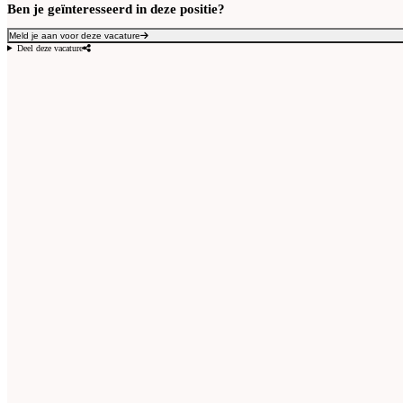
Ben je geïnteresseerd in deze positie?
Meld je aan voor deze vacature
Deel deze vacature