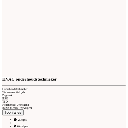
HVAC onderhoudstechnieker
Onderhoudstechnieker
Werknemer Voltijds
Dagwerk
BSO
TSO
Nederlands: Uitstekend
Regio Menen - Wevelgem
Toon alles
Voltijds
|
Wevelgem