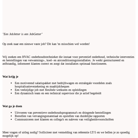
"Een JobJetter is een JobGetter"
Op zoek naar een nieuwe vaste job? Dit kan 'm misschien wel worden!
Wij zoeken een HVAC onderhoudstechnieker die instaat voor preventief onderhoud, technische interventies
en herstellingen van verwarmings-, koel- en airconditioningsinstallaties. Je werkt gestructureerd en
zelfstandig, informeert klanten correct en zorgt dat installaties optimaal functioneren.
Wat krijg je
Een motiverend salarispakket met bedrijfswagen en extralegale voordelen zoals
hospitalisatieverzekering en maaltijdcheques
Een veelzijdige job met flexibele werkuren en opleidingen
Een dynamisch team en een technical supervisor die je actief begeleidt
Wat ga je doen
Uitvoeren van preventieve onderhoudsprogramma’s en dringende herstellingen
Bestellen van vervangingsmateriaal en opstellen van duidelijke rapporten
Communiceren met klanten en collega’s en naleven van veiligheidsvoorschriften
Meer vragen of uitleg nodig? Solliciteer met vermelding van referentie LT/5 en we bellen je zo spoedig
mogelijk op!