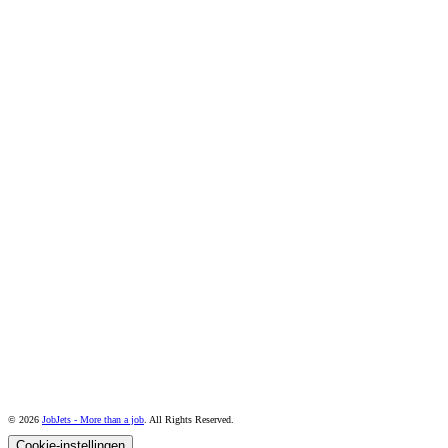
© 2026
JobJets - More than a job
. All Rights Reserved.
Cookie-instellingen