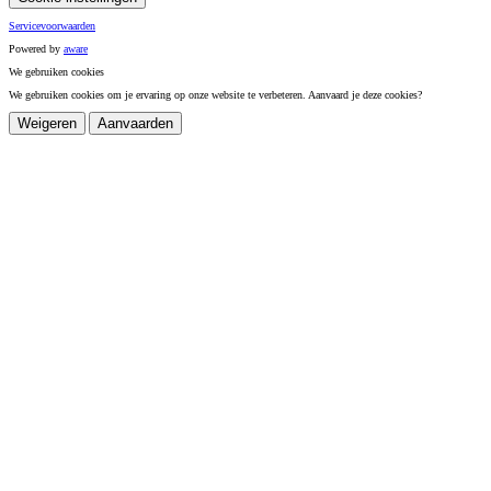
Servicevoorwaarden
Powered by
a
ware
We gebruiken cookies
We gebruiken cookies om je ervaring op onze website te verbeteren. Aanvaard je deze cookies?
Weigeren
Aanvaarden