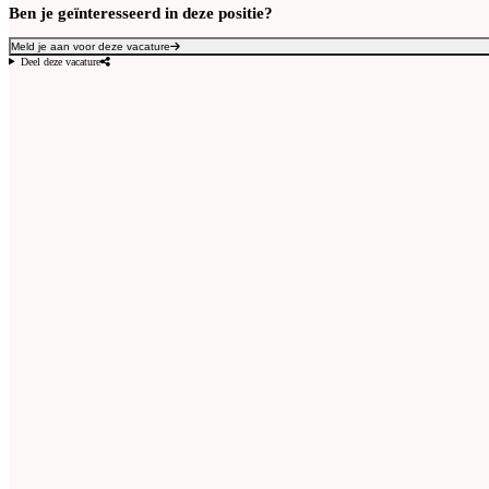
Ben je geïnteresseerd in deze positie?
Meld je aan voor deze vacature
Deel deze vacature